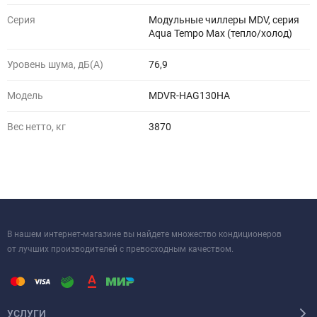
Серия
Модульные чиллеры MDV, серия
Aqua Tempo Max (тепло/холод)
Уровень шума, дБ(A)
76,9
Модель
MDVR-HAG130HA
Вес нетто, кг
3870
В нашем интернет-магазине вы найдете множество кондиционеров
от лучших производителей с превосходным качеством.
УСЛУГИ