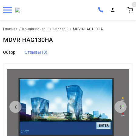
0
Главная
/
Кондиционеры
/
Чиллеры
/
MDVR-HAG130HA
MDVR-HAG130HA
Обзор
Отзывы (0)
‹
›