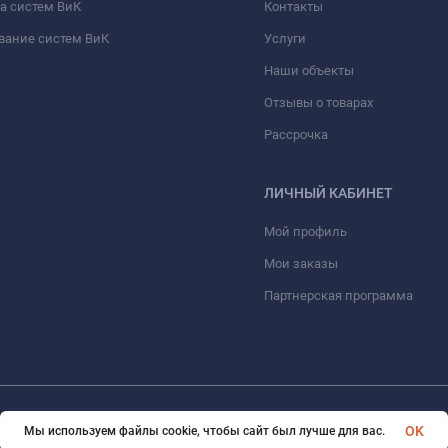
а систем ВиК
Контакты
вание систем ВиК
Услуги
Наши объекты
Отзывы о товарах
Рассрочка
ЛИЧНЫЙ КАБИНЕТ
Мой профиль
Мои заказы
Партнерская программа
© 2026 ООО «ФАЗИНЖИНИРИНГ». Все права защищены
OK
Мы используем файлы cookie, чтобы сайт был лучше для вас.