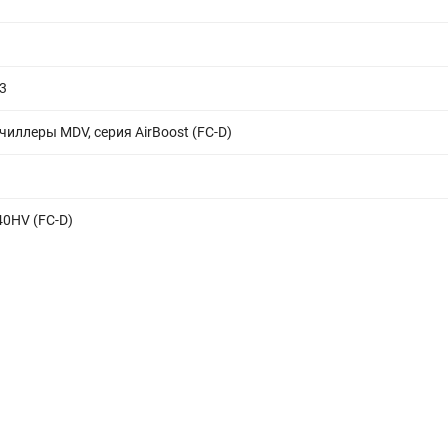
3
иллеры MDV, серия AirBoost (FC-D)
0HV (FC-D)