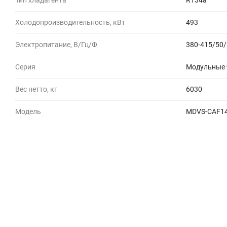
Тип хладагента
R134a
Холодопроизводительность, кВт
493
Электропитание, В/Гц/Ф
380-415/50/
Серия
Модульные ч
Вес нетто, кг
6030
Модель
MDVS-CAF14