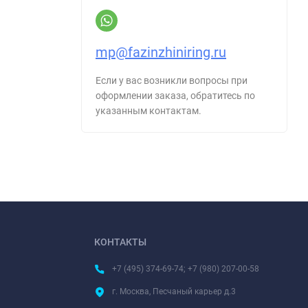
mp@fazinzhiniring.ru
Если у вас возникли вопросы при
оформлении заказа, обратитесь по
указанным контактам.
КОНТАКТЫ
+7 (495) 374-69-74; +7 (980) 207-00-58
г. Москва, Песчаный карьер д.3