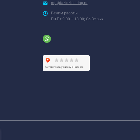
mp@fazinzhiniring.ru
Режим работы:
Пн-Пт 9:00 – 18:00; Сб-Вс вых