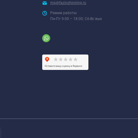
mp@fazinzhiniring.ru
Режим работы:
Пн-Пт 9:00 – 18:00; Сб-Вс вых