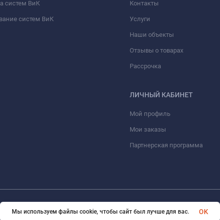
а систем ВиК
Контакты
вание систем ВиК
Услуги
Наши объекты
Отзывы о товарах
Рассрочка
ЛИЧНЫЙ КАБИНЕТ
Мой профиль
Мои заказы
Партнерская программа
© 2026 ООО «ФАЗИНЖИНИРИНГ». Все права защищены
OK
Мы используем файлы cookie, чтобы сайт был лучше для вас.