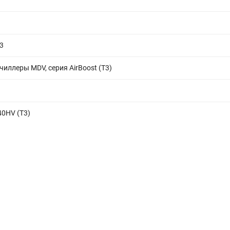
3
иллеры MDV, серия AirBoost (T3)
0HV (T3)