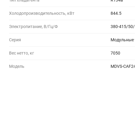
Тип хладагента
R134a
Холодопроизводительность, кВт
844.5
Электропитание, В/Гц/Ф
380-415/50/
Серия
Модульные ч
Вес нетто, кг
7050
Модель
MDVS-CAF24