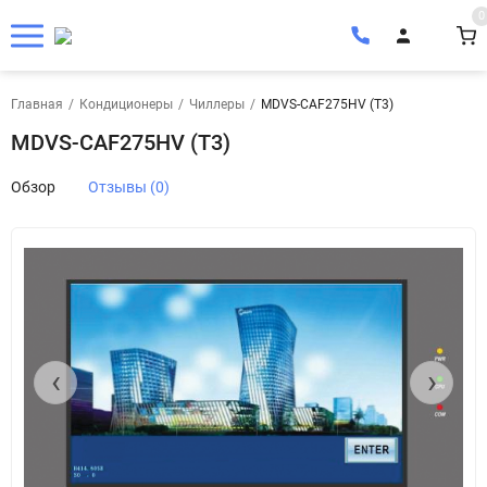
0
Главная
/
Кондиционеры
/
Чиллеры
/
MDVS-CAF275HV (T3)
MDVS-CAF275HV (T3)
Обзор
Отзывы (0)
‹
›