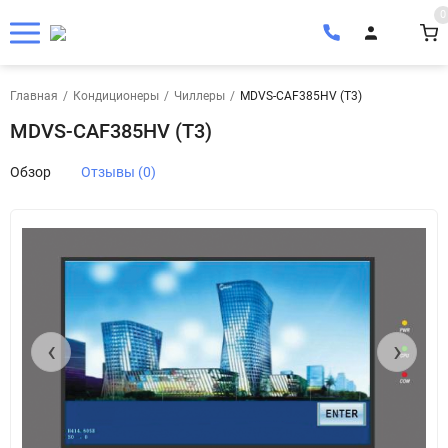
0
Главная
/
Кондиционеры
/
Чиллеры
/
MDVS-CAF385HV (T3)
MDVS-CAF385HV (T3)
Обзор
Отзывы (0)
‹
›