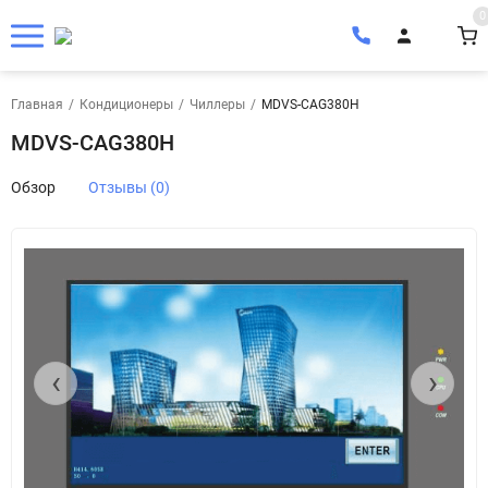
0
Главная
/
Кондиционеры
/
Чиллеры
/
MDVS-CAG380H
MDVS-CAG380H
Обзор
Отзывы (0)
‹
›