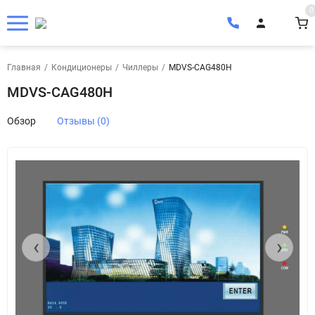
0
Главная
/
Кондиционеры
/
Чиллеры
/
MDVS-CAG480H
MDVS-CAG480H
Обзор
Отзывы (0)
‹
›