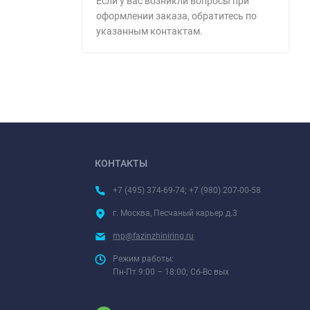
Если у вас возникли вопросы при
оформлении заказа, обратитесь по
указанным контактам.
КОНТАКТЫ
+7 (495) 374-69-74; +7 (980) 207-00-58
г. Москва, Песчаный карьер д.3
mp@fazinzhiniring.ru
Режим работы:
Пн-Пт 9:00 – 18:00; Сб-Вс вых