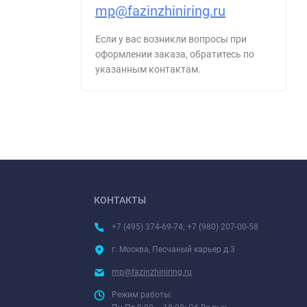
mp@fazinzhiniring.ru
Если у вас возникли вопросы при
оформлении заказа, обратитесь по
указанным контактам.
КОНТАКТЫ
+7 (495) 374-69-74; +7 (980) 207-00-58
г. Москва, Песчаный карьер д.3
mp@fazinzhiniring.ru
Режим работы: