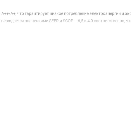
 A++/A+, что гарантирует низкое потребление электроэнергии и э
ерждается значениями SEER и SCOP – 6,5 и 4,0 соответственно, чт
т возможность гибкой установки и размещения внутренних блоков 
ими блоками составляет 20 метров, а перепады высот могут сост
бые архитектурные особенности вашего пространства.
боту кондиционера практически незаметной. Габариты устройства
ильный внешний вид, а вес в 36 кг придаёт надежность конструкц
ным выбором для тех, кто ценит качество, эффективность и комфор
о делает её не только функциональным, но и эстетичным элементом