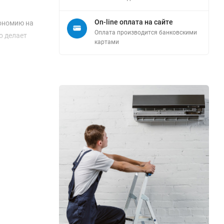
On-line оплата на сайте
кономию на
Оплата производится банковскими
о делает
картами
в разных
авлять до
ии.
т. Она
 вашего