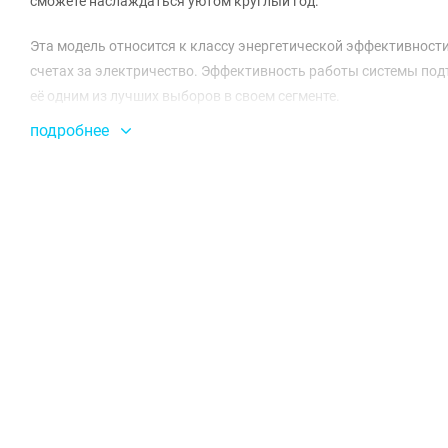
сможете наслаждаться уютом круглый год.
Эта модель относится к классу энергетической эффективности
счетах за электричество. Эффективность работы системы подтв
её одним из лучших выборов в своем сегменте.
подробнее
Суммарная длина трубопровода достигает 30 метров, что дае
помещениях. Максимальная длина между наружным и внутренн
15 метров. Это позволяет легко адаптировать систему под лю
Уровень звукового давления составляет 53 дБ, что делает ра
800x280x553 мм без упаковки обеспечивают компактность и ст
Мульти-сплит система Haier 2U50S2SM1FA-3 (R32) будет отлич
сочетает в себе передовые технологии и стильный дизайн, чт
интерьера.