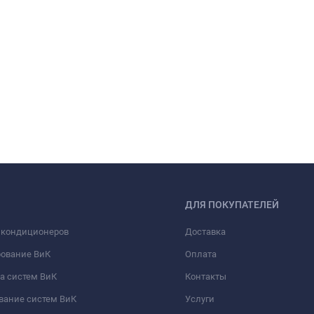
ДЛЯ ПОКУПАТЕЛЕЙ
 кондиционеров
Доставка
рование ВиК
Оплата
а систем ВиК
Контакты
вание систем ВиК
Услуги