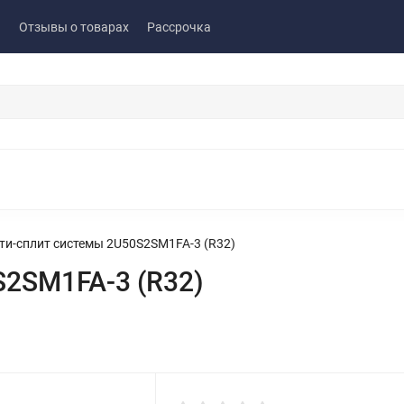
ы
Отзывы о товарах
Рассрочка
ти-сплит системы 2U50S2SM1FA-3 (R32)
S2SM1FA-3 (R32)