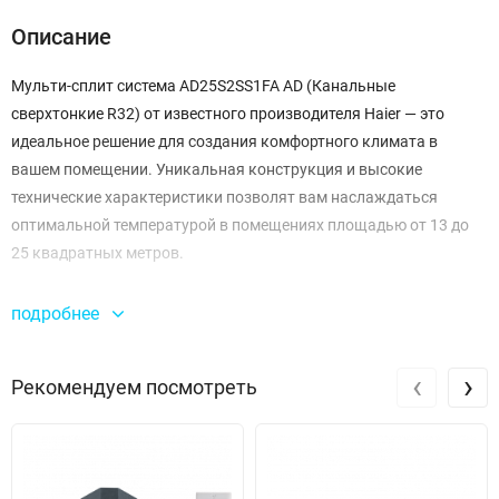
Описание
Мульти-сплит система AD25S2SS1FA AD (Канальные
сверхтонкие R32) от известного производителя Haier — это
идеальное решение для создания комфортного климата в
вашем помещении. Уникальная конструкция и высокие
технические характеристики позволят вам наслаждаться
оптимальной температурой в помещениях площадью от 13 до
25 квадратных метров.
Система предоставляет возможность охлаждения мощностью
подробнее
2500 Вт и нагрева до 3000 Вт, что делает её универсальным
выбором для любого времени года. Благодаря высокому
‹
›
Рекомендуем посмотреть
расходу воздуха в 530 м³/ч на максимальной скорости, система
быстро и эффективно наполняет пространство свежестью.
Уровень звукового давления в диапазоне 25-29 дБ позволяет
использовать её в жилых зонах, не беспокоясь о шуме.