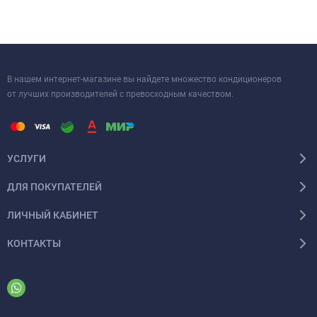
Выбирая AS24NS6ERA-W, вы получаете не просто кондиционер,
а надежного помощника в создании идеального климата в
вашем доме или офисе.
В нашем интернет-магазине вы найдете множество кондиционеров
от лучших производителей с превосходным качеством.
УСЛУГИ
ДЛЯ ПОКУПАТЕЛЕЙ
ЛИЧНЫЙ КАБИНЕТ
КОНТАКТЫ