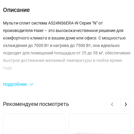
Описание
Мульти-сплит система AS24NS6ERA-W Серия "N" от
производителя Haier – это высококачественное решение для
комфортного климата в вашем доме или офисе. С мощностью
охлаждения до 7000 Вт и нагрева до 7500 Вт, она идеально
подходит для помещений площадью от 35 до 58 м², обеспечивая
быстрое достижение желаемой температуры в любое время
года.
Эта модель выделяется среди аналогов благодаря своей
подробнее
производительности. Максимальная мощность охлаждения
достигает 8500 Вт, что делает ее отличным выбором для жарких
‹
›
Рекомендуем посмотреть
летних дней. В то время как минимальная мощность
охлаждения составляет всего 2200 Вт, что позволяет
экономить электроэнергию в прохладные дни. Нагрев также
впечатляет: минимальная мощность составляет 2500 Вт, а
максимальная – 7800 Вт, что гарантирует тепло в холодное