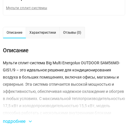
Мульти сплит-системы
Описание
Характеристики
Отзывы (0)
Описание
Мульти сплит-система Big Multi Energolux OUTDOOR SAM56M3-
GIS1/9 – это идеальное решение для кондиционирования
воздуха в больших помещениях, включая офисы, магазины и
серверные. Эта система отличается высокой мощностью и
эффективностью, обеспечивая надежное охлаждение и обогрев
в любых условиях. С максимальной теплопроизводительностью
17,5 кВт и холодопроизводительностью 15,5 кВт, модель
способна работать с несколькими внутренними блоками
одновременно, поддерживая комфортный микроклимат в
подробнее
больших пространствах.