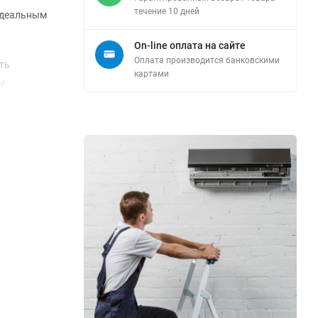
течение 10 дней
 идеальным
On-line оплата на сайте
Оплата производится банковскими
ть
картами
ы.
гко
обогрева
 м, что
Рабочий
ициенты
тия