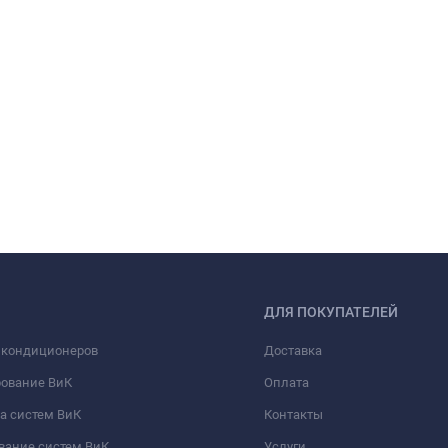
ДЛЯ ПОКУПАТЕЛЕЙ
 кондиционеров
Доставка
рование ВиК
Оплата
а систем ВиК
Контакты
вание систем ВиК
Услуги