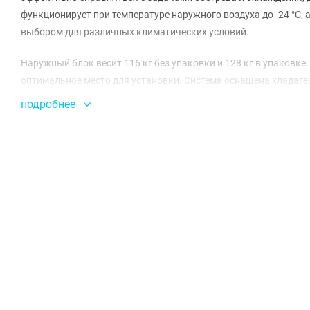
функционирует при температуре наружного воздуха до -24 °С, а
выбором для различных климатических условий.
Наружный блок весит 116 кг без упаковки и 128 кг в упаковк
оптимальное место для установки. Система оснащена хладаг
Заводская заправка хладагента составляет 3950 г, а дополни
подробнее
адаптировать систему под конкретные условия эксплуатации.
Мульти сплит-система способна подключать до 9 внутренних б
по различным помещениям. Максимальная длина фреонопровод
дает возможность устанавливать блоки на значительном расст
С системой Big Multi Energolux вы можете рассчитывать на тих
ток в режиме обогрева составляет 8,5 А, а в режиме охлажден
COP и EER равны 3,50 и 2,80 соответственно, что подтвержда
составляет 36 месяцев, что предоставляет уверенность в над