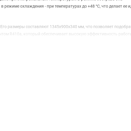
 в режиме охлаждения - при температурах до +48 °С, что делает ее
е. Его размеры составляют 1345х900х340 мм, что позволяет подобра
ентом R410a, который обеспечивает высокую эффективность работ
тельная заправка рассчитывается по формуле г/м, что позволяет ле
локов, что обеспечивает гибкость в распределении охлаждения и 
а достигает 145 м, а максимальный перепад высот составляет 15
оянии друг от друга.
ую работу: уровень звукового давления составляет всего 58 дБ(А). 
ия – 9,5 А, что делает систему энергоэффективной. При этом коэфф
ет высокую производительность и эффективность устройства. Гаран
ежности и долговечности вашего выбора.