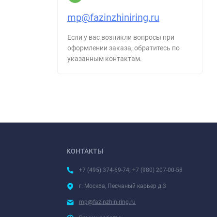
mp@fazinzhiniring.ru
Если у вас возникли вопросы при
оформлении заказа, обратитесь по
указанным контактам.
КОНТАКТЫ
+7 (495) 374-69-74; +7 (980) 207-00-58
г. Москва, Песчаный карьер д.3
mp@fazinzhiniring.ru