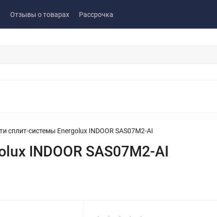
ы
Отзывы о товарах
Рассрочка
ти сплит-системы Energolux INDOOR SAS07M2-AI
olux INDOOR SAS07M2-AI