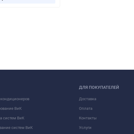
ДЛЯ ПОКУПАТЕЛЕЙ
 кондиционеров
Доставка
рование ВиК
Оплата
а систем ВиК
Контакты
вание систем ВиК
Услуги