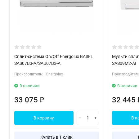
Сплит-система On/Off Energolux BASEL
Мульти спли
SAS07B3-A/SAU07B3-A
SAS09M2-AI
Производитель:
Energolux
Производитель
В наличии
В наличии
33 075
32 445
₽
В корзину
В к
Купить в 1 клик