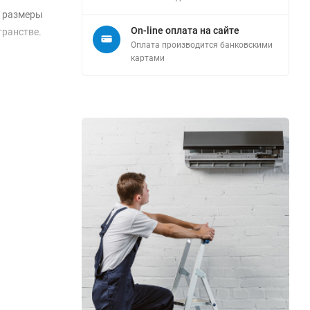
е размеры
On-line оплата на сайте
транстве.
Оплата производится банковскими
.
картами
делает ее
ствия на
,5 мм.
я
 данного
 о высоких