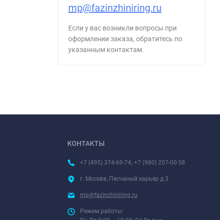
mp@fazinzhiniring.ru
Если у вас возникли вопросы при
оформлении заказа, обратитесь по
указанным контактам.
КОНТАКТЫ
+7 (495) 374-69-74; +7 (980) 207-00-58
г. Москва, Песчаный карьер д.3
mp@fazinzhiniring.ru
Режим работы: