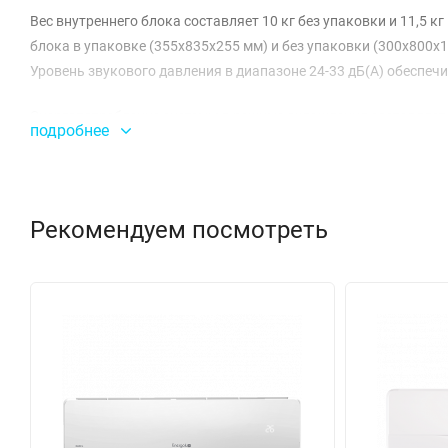
Вес внутреннего блока составляет 10 кг без упаковки и 11,5 
блока в упаковке (355х835х255 мм) и без упаковки (300х800х
Уровень звукового давления в диапазоне 24-33 дБ(А) обеспечи
Энергопотребление системы в режиме охлаждения составляет вс
подробнее
высокоэффективной. Холодопроизводительность данной модели
охлаждение помещения. Мульти сплит-система функционирует 
окружающую среду.
Рекомендуем посмотреть
Для подключения используются трубы с диаметром 9,52 мм для
Электропитание осуществляется от однофазной сети с напряжен
большинства условий эксплуатации. Мы предоставляем гарант
устройства.
С мульти сплит-системой Energolux INDOOR SAS07M2-AI вы см
счетах за электроэнергию. Эта система – ваш надежный помо