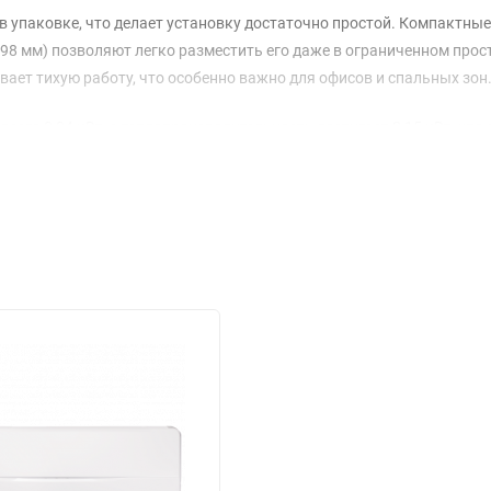
кг в упаковке, что делает установку достаточно простой. Компактны
198 мм) позволяют легко разместить его даже в ограниченном прос
вает тихую работу, что особенно важно для офисов и спальных зон
его 0,04 кВт, а теплопроизводительность достигает 2,15 кВт, что 
 составляет 2,05 кВт, что обеспечивает быстрое и качественное
с хладагентом R410a, который отличается низким уровнем воздей
 газа и 6,35 мм для жидкости, а дренажная труба имеет диаметр 16
ием 230 В и частотой 50 Гц, что делает систему универсальной дл
ию на 36 месяцев, что подтверждает надежность и долговечность
ожете наслаждаться комфортом в любое время года, не беспокоясь
щник в создании идеального климата.