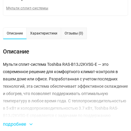
Мульти сплит-системы
Описание
Характеристики
Отзывы (0)
Описание
Мульти сплит-система Toshiba RAS-B13J2KVSG-E — это
современное решение для комфортного климат-контроля в
вашем доме или офисе. Разработанная с учетом последних
технологий, эта система обеспечивает эффективное охлаждение
и обогрев, что позволяет поддерживать оптимальную
температуру в любое время года. С теплопроизводительностью
в 5 кВт и холодопроизводительностью 3.7 кВт, Toshiba RAS-
B13J2KVSG-E справляется с задачами по поддержанию
комфортного климата даже в самых жарких условиях.
подробнее