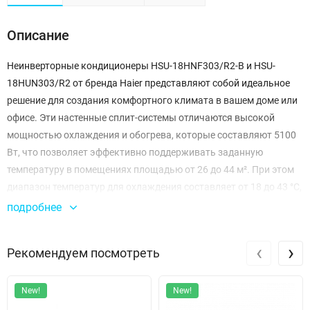
Описание
Неинверторные кондиционеры HSU-18HNF303/R2-B и HSU-
18HUN303/R2 от бренда Haier представляют собой идеальное
решение для создания комфортного климата в вашем доме или
офисе. Эти настенные сплит-системы отличаются высокой
мощностью охлаждения и обогрева, которые составляют 5100
Вт, что позволяет эффективно поддерживать заданную
температуру в помещениях площадью от 26 до 44 м². При этом
диапазон температур для охлаждения составляет от 18 до 43 °C,
а для обогрева — от -7 до 24 °C, что делает их универсальными
подробнее
для любых климатических условий.
‹
›
Рекомендуем посмотреть
Энергоэффективность моделей также заслуживает внимания. С
классами A/A они обеспечивают высокий уровень
экономичности, что подтверждается показателями SCOP/COP
New!
New!
3.62 и SEER/EER 3.21. Это означает, что вы сможете