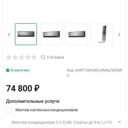
‹
›
0 Отзывов
В наличии
Код:
AA9FT3E6QRU,AAA6Z9E6QR
U
74 800
₽
Дополнительные услуги:
Монтаж настенных кондиционеров