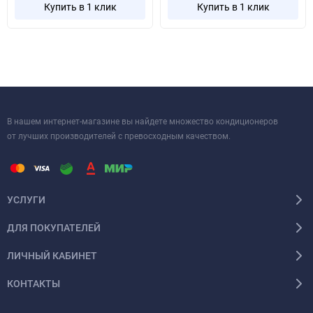
станут отличным выбором для любого интерьера, благодаря
Купить в 1 клик
Купить в 1 клик
современному дизайну и компактным габаритам, которые
составляют 997 х 235 х 322 мм для внутреннего блока и 780 х
245 х 540 мм для наружного.
В нашем интернет-магазине вы найдете множество кондиционеров
от лучших производителей с превосходным качеством.
УСЛУГИ
ДЛЯ ПОКУПАТЕЛЕЙ
ЛИЧНЫЙ КАБИНЕТ
КОНТАКТЫ