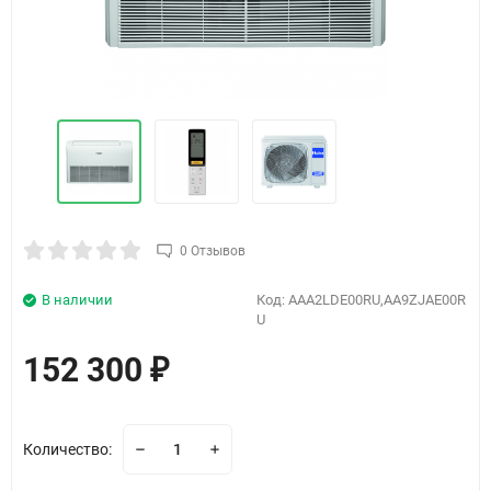
0 Отзывов
В наличии
Код:
AAA2LDE00RU,AA9ZJAE00R
U
152 300
₽
Количество: