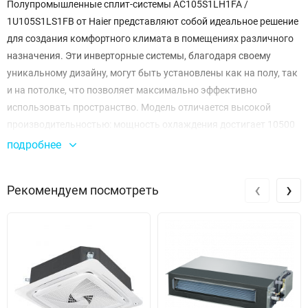
Полупромышленные сплит-системы AC105S1LH1FA /
1U105S1LS1FB от Haier представляют собой идеальное решение
для создания комфортного климата в помещениях различного
назначения. Эти инверторные системы, благодаря своему
уникальному дизайну, могут быть установлены как на полу, так
и на потолке, что позволяет максимально эффективно
использовать пространство. Модель отличается высокой
производительностью: мощность охлаждения достигает 10500
Вт, а нагрева — 11500 Вт. Это делает её подходящей для
подробнее
эксплуатации в условиях, где требуются быстрые и
эффективные решения для поддержания нужной температуры.
‹
›
Рекомендуем посмотреть
Система обладает высокой энергоэффективностью с
показателями EER и COP, равными 3,05 и 3,3 соответственно.
Это означает, что даже при интенсивной эксплуатации, затраты
на электроэнергию будут минимальными. Сплит-система
работает с хладагентом R32, который не только эффективен, но
и экологически безопасен.