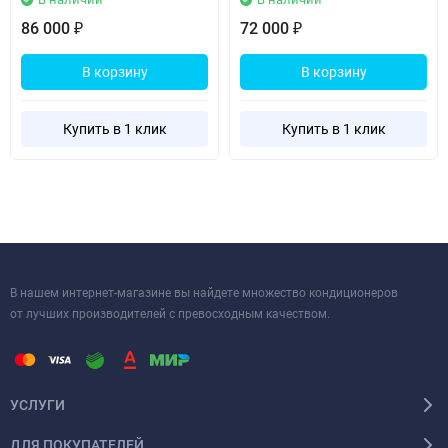
RAF-X12NH также предлагает простоту в обслуживании
86 000
72 000
₽
₽
благодаря удобным диаметрам трубок: газовая трубка – 1/2
дюйма, жидкостная – 1/4 дюйма. Эта модель станет отличным
В корзину
В корзину
выбором для тех, кто ценит качество, надежность и комфорт в
своей жизни. Напольно-потолочная сплит-система RAF-X12NH –
Купить в 1 клик
Купить в 1 клик
это идеальное решение для создания уютной атмосферы в
вашем доме или офисе.
В нашем интернет-магазине вы найдете множество кондиционеров
от лучших производителей с превосходным качеством.
УСЛУГИ
ДЛЯ ПОКУПАТЕЛЕЙ