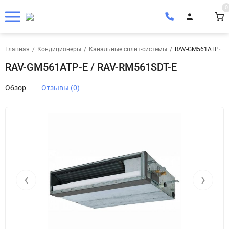
0
Главная
/
Кондиционеры
/
Канальные сплит-системы
/
RAV-GM561ATP-E /
RAV-GM561ATP-E / RAV-RM561SDT-E
Обзор
Отзывы (0)
‹
›