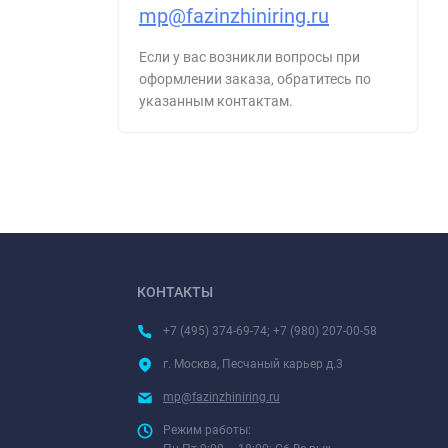
mp@fazinzhiniring.ru
Если у вас возникли вопросы при
оформлении заказа, обратитесь по
указанным контактам.
КОНТАКТЫ
+7 (495) 374-69-74; +7 (980) 207-00-58
г. Москва, Песчаный карьер д.3
mp@fazinzhiniring.ru
Режим работы: