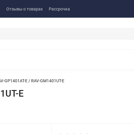
ы
Отзывы о товарах
Рассрочка
V-GP1401AT-E / RAV-GM1401UT-E
1UT-E