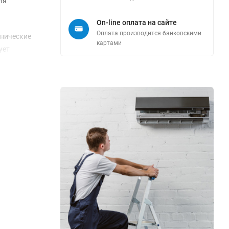
ля
On-line оплата на сайте
Оплата производится банковскими
хнические
картами
ует
ам A++ и
о снизить
становки.
рактически
тр труб
ерждает