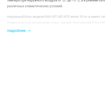
температуре наружного воздуха от -27 до 15 °C, а в режиме ох
различных климатических условий.
Наружный блок модели RAV-GP1401AT-E весит 93 кг и имеет га
помещения или на внешние стены зданий. Внутренний блок RAV
эстетичному дизайну интерьеров благодаря своей компактной
подробнее
Система демонстрирует впечатляющие показатели энергоэффект
A. Потребляемая мощность в режиме обогрева составляет 3,04 
эксплуатационные расходы.
Система имеет максимальный перепад высот до 30 м и максим
Уровень звукового давления наружного блока составляет 50 дБ
бесшумной.
Дополнительная заправка хладагента в 35 г/м и заводская за
для газа и жидкости составляет 15,88 мм и 9,52 мм соответст
высокое качество и надежность продукции Toshiba.