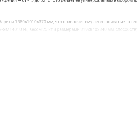
лаждения — от -15 до 52 °C. Это делает ее универсальным выбором д
бариты 1550×1010×370 мм, что позволяет ему легко вписаться в те
-GM1401UT-E, весом 25 кг и размерами 319x840x840 мм, способств
 конструкции.
ивности: SCOP 4,97 и SEER 8,3, что соответствует высоким класс
кВт, а в режиме охлаждения — 2,91 кВт, что позволяет значительн
альную длину фреонопровода 75 м, что дает возможность гибкой у
(А), а внутреннего — 48/41/33 дБ(А), что делает работу системы п
правка 3100 г обеспечивают оптимальную работу системы, а диаме
венно. Гарантия на оборудование составляет 36 месяцев, что подтв