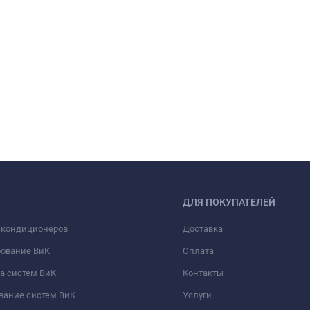
ДЛЯ ПОКУПАТЕЛЕЙ
 кондиционеров
Доставка
рование ВиК
Оплата
а систем ВиК
Контакты
вание систем ВиК
Услуги