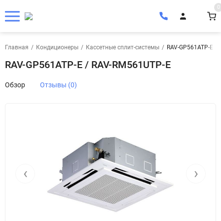
0
Главная
/
Кондиционеры
/
Кассетные сплит-системы
/
RAV-GP561ATP-E /
RAV-GP561ATP-E / RAV-RM561UTP-E
Обзор
Отзывы (0)
‹
›