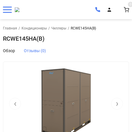
0
Главная
/
Кондиционеры
/
Чиллеры
/
RCWE145HA(B)
RCWE145HA(B)
Обзор
Отзывы (0)
‹
›