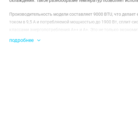
охлаждения. Такое разнообразие температур позволяет испол
Производительность модели составляет 9000 BTU, что делае
током в 9,5 А и потребляемой мощностью до 1900 Вт, сплит-с
классами энергопотребления A++ и A+. Это не только экономит
подробнее
Габариты наружного блока составляют 705×279×530 мм, а вну
установки. Уровень шума наружного блока достигает 61 дБ, а 
помещении. Циркуляция воздуха в 600 м³/ч гарантирует мгно
Кроме того, сплит-система оснащена хладогентом R32, котор
Наличие осушителя с производительностью 1 кг/ч позволяет 
жаркие летние дни. Tesla TA27FFUL-0932IA — это надежное и 
незаменимым помощником в вашем доме или офисе.