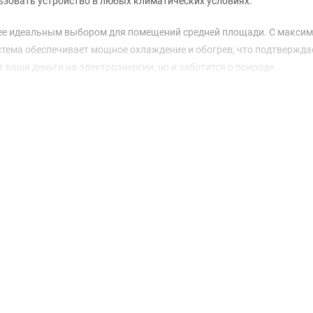
ьзовать устройство в любых климатических условиях.
т ее идеальным выбором для помещений средней площади. С макс
истема обеспечивает мощное охлаждение и обогрев, что подтвержда
 ваши деньги на электроэнергии, но и заботится о природе.
треннего — 750×285×200 мм, что делает их компактными и удобны
внутреннего — от 21 до 43 дБ, что обеспечивает комфортную атмосф
венное охлаждение или обогрев пространства.
ый является более экологичным и эффективным, чем его предшеств
поддерживать оптимальный уровень влажности, что особенно важн
производительное решение для вашего комфорта, которое станет