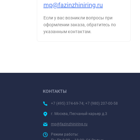
mp@fazinzhiniring.ru
Если у вас возникли вопросы при
оформлении заказа, обратитесь по
указанным контактам.
КОНТАКТЫ
+7 (495) 374-69-74; +7 (980) 207-00-58
г. Москва, Песчаный карьер д.3
mp@fazinzhiniring.ru
Режим работы: