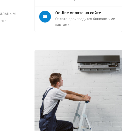
On-line оплата на сайте
имальным
Оплата производится банковскими
ется
картами
ми для
еру в
енники.
о в