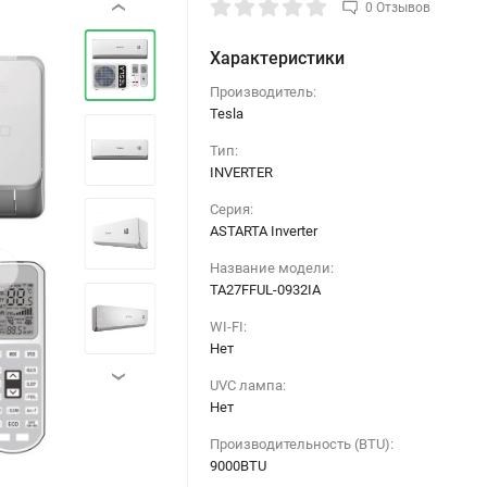
0 Отзывов
‹
Характеристики
Производитель:
Tesla
Тип:
INVERTER
Серия:
ASTARTA Inverter
›
Название модели:
TA27FFUL-0932IA
WI-FI:
Нет
›
UVC лампа:
Нет
Производительность (BTU):
9000BTU