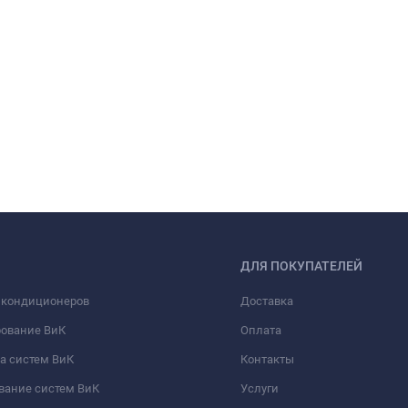
ДЛЯ ПОКУПАТЕЛЕЙ
 кондиционеров
Доставка
рование ВиК
Оплата
а систем ВиК
Контакты
вание систем ВиК
Услуги