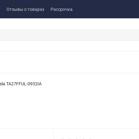
ы
Отзывы о товарах
Рассрочка
sla TA27FFUL-0932IA