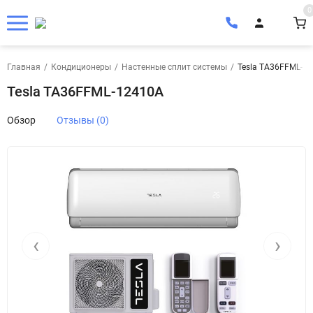
0
Главная
/
Кондиционеры
/
Настенные сплит системы
/
Tesla TA36FFML-1
Tesla TA36FFML-12410A
Обзор
Отзывы (0)
‹
›