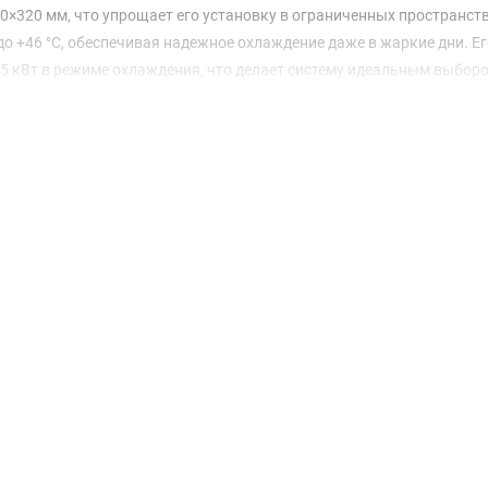
×320 мм, что упрощает его установку в ограниченных пространств
до +46 °C, обеспечивая надежное охлаждение даже в жаркие дни. Ег
9,5 кВт в режиме охлаждения, что делает систему идеальным выбор
обеспечивает максимальный комфорт с минимальным уровнем шума
у даже в спальнях или офисах. Расход воздуха внутреннего блока 
ературы по всему помещению.
-EN выделяется высокой энергоэффективностью, с коэффициента
энергию. Система также имеет опции по дополнительной заправке х
вода до 50 м. Гарантия на устройство составляет 36 месяцев, чт
х, кто ценит комфорт и эффективность в одном решении. С TOSHIB
 надежного помощника в создании идеального климата в вашем до