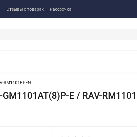
ы
Отзывы о товарах
Рассрочка
AV-RM1101FT-EN
-GM1101AT(8)P-E / RAV-RM1101