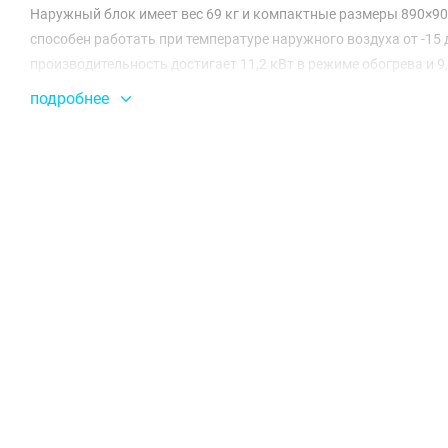
Наружный блок имеет вес 69 кг и компактные размеры 890×900
способен работать при температуре наружного воздуха от -15 
производительность достигает 11,2 кВт в режиме обогрева и 
больших помещений.
подробнее
Внутренний блок весом 59 кг и размерами 1750×600×390 мм 
51 дБ(А) в режиме работы, что позволяет использовать систем
1660 м³/ч, что гарантирует равномерное распределение темп
TOSHIBA FLOOR STANDIN RAV-GM1101AT(8)P-E / RAV-RM1101FT
3,92 и SEER 5,16, что помогает сократить расходы на электро
и возможность подключения на максимальную длину фреонопро
подтверждает его надежность и долговечность.
Эта колонная сплит-система станет отличным выбором для те
STANDIN RAV-GM1101AT(8)P-E / RAV-RM1101FT-EN вы получите
офисе.