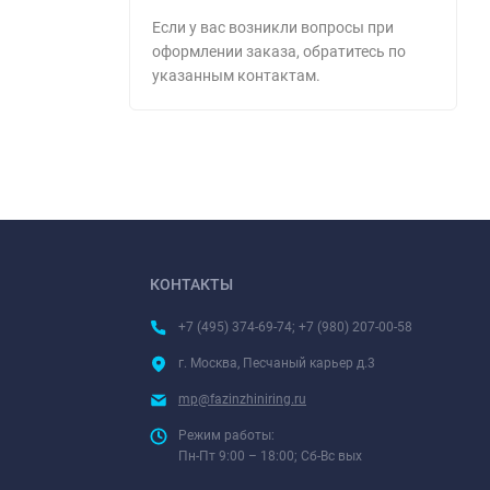
Если у вас возникли вопросы при
оформлении заказа, обратитесь по
указанным контактам.
КОНТАКТЫ
+7 (495) 374-69-74; +7 (980) 207-00-58
г. Москва, Песчаный карьер д.3
mp@fazinzhiniring.ru
Режим работы:
Пн-Пт 9:00 – 18:00; Сб-Вс вых