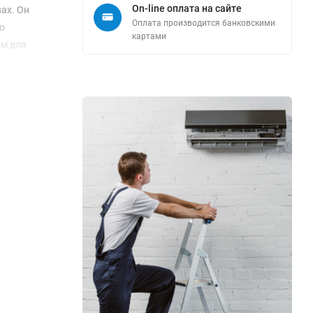
On-line оплата на сайте
ах. Он
Оплата производится банковскими
о
картами
ом для
 — всего
составляет
ми SCOP
ладагента
о
A FLOOR
ме или