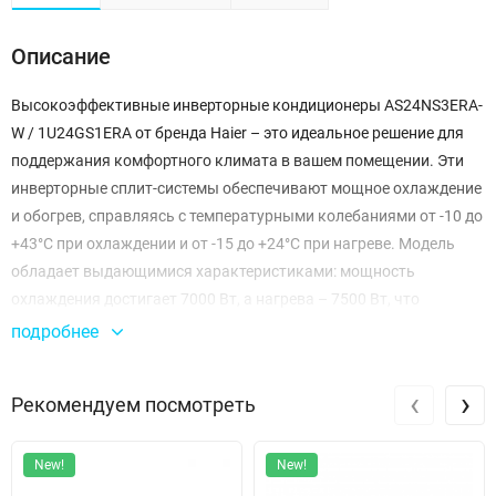
Описание
Высокоэффективные инверторные кондиционеры AS24NS3ERA-
W / 1U24GS1ERA от бренда Haier – это идеальное решение для
поддержания комфортного климата в вашем помещении. Эти
инверторные сплит-системы обеспечивают мощное охлаждение
и обогрев, справляясь с температурными колебаниями от -10 до
+43°C при охлаждении и от -15 до +24°C при нагреве. Модель
обладает выдающимися характеристиками: мощность
охлаждения достигает 7000 Вт, а нагрева – 7500 Вт, что
гарантирует надежную работу в любых условиях.
подробнее
С уровнем энергоэффективности класса А++ / А+, AS24NS3ERA-
‹
›
Рекомендуем посмотреть
W / 1U24GS1ERA не только эффективно охлаждает или
обогревает, но и помогает экономить на счетах за
электроэнергию. Показатели SCOP и SEER составляют 4.0 и 6.1
New!
New!
соответственно, что делает эту модель одной из самых