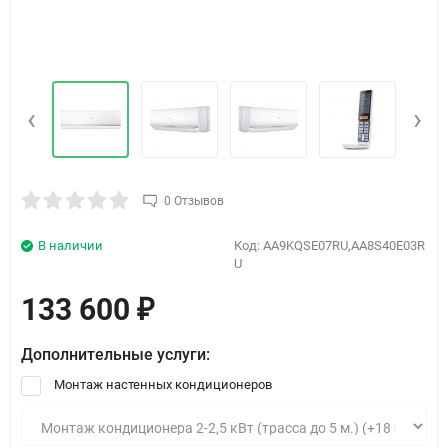
‹
›
0 Отзывов
В наличии
Код:
AA9KQSE07RU,AA8S40E03R
U
133 600
₽
Дополнительные услуги:
Монтаж настенных кондиционеров