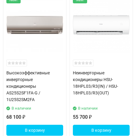
New!
New!
экологию и экономию.
Кондиционеры AS35PHP1HRA / 1U35PHP1FRA используют
современный хладагент R32, что не только способствует более
эффективному охлаждению, но и минимизирует влияние на
окружающую среду. Их производительность достигает 600 м³/ч
на высокой скорости, что обеспечивает быстрое охлаждение
или обогрев помещения площадью до 35 м².
Инверторный компрессор от компании HIGHLY гарантирует
Высокоэффективные
Неинверторные
тихую и надежную работу, с уровнем звукового давления всего
инверторные
кондиционеры HSU-
кондиционеры
18HPL03/R3(IN) / HSU-
50 дБ(А). Модели также предлагают гибкость установки
AS25S2SF1FA-G /
18HPL03/R3(OUT)
благодаря максимальной длине трубопровода в 20 метров и
1U25S2SM2FA
перепаду высот до 10 метров. Габариты кондиционеров
В наличии
В наличии
позволяют легко интегрировать их в любое пространство:
68 100
55 700
внутренний блок имеет размеры 805 x 200 x 290 мм, а внешний –
₽
₽
700 x 245 x 544 мм.
В корзину
В корзину