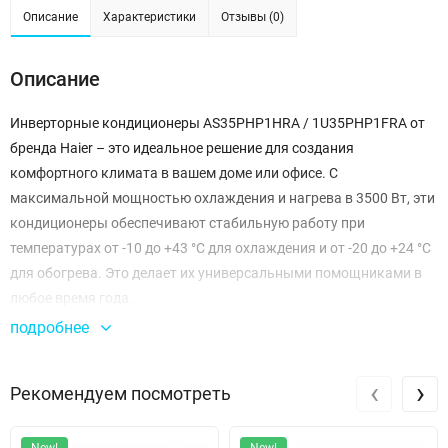
Описание
Характеристики
Отзывы (0)
Описание
Инверторные кондиционеры AS35PHP1HRA / 1U35PHP1FRA от
бренда Haier – это идеальное решение для создания
комфортного климата в вашем доме или офисе. С
максимальной мощностью охлаждения и нагрева в 3500 Вт, эти
кондиционеры обеспечивают стабильную работу при
температурах от -10 до +43 °C для охлаждения и от -20 до +24 °C
для обогрева. Это делает их универсальными помощниками в
любое время года.
подробнее
Энергоэффективность этих моделей впечатляет: класс A++/A+ и
показатели SCOP/COP 3,71 и SEER/EER 3,23 позволяют
‹
›
Рекомендуем посмотреть
существенно экономить на потреблении электроэнергии. При
этом максимальная потребляемая мощность составляет всего
1080 Вт, что делает их отличным выбором для тех, кто ценит