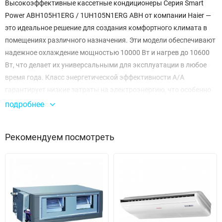
Высокоэффективные кассетные кондиционеры Серия Smart
Power ABH105H1ERG / 1UH105N1ERG ABH от компании Haier —
это идеальное решение для создания комфортного климата в
помещениях различного назначения. Эти модели обеспечивают
надежное охлаждение мощностью 10000 Вт и нагрев до 10600
Вт, что делает их универсальными для эксплуатации в любое
время года. Класс энергетической эффективности A/A
гарантирует низкие затраты на электроэнергию, что особенно
важно в условиях постоянного использования.
подробнее
Система обладает выдающимися характеристиками по
Рекомендуем посмотреть
воздухообмену: максимальный расход воздуха в 4000 м³/ч
позволяет быстро и равномерно охладить или обогреть
пространство. Уровень звукового давления в пределах 34-45
дБ(А) обеспечивает комфортное использование без лишнего
шума. Кондиционеры могут работать в диапазоне температур
от -15 до +52°C при охлаждении и от -20 до +24°C в режиме
обогрева, что делает их подходящими для различных