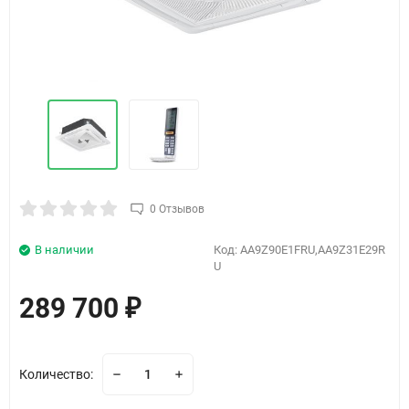
0 Отзывов
В наличии
Код:
AA9Z90E1FRU,AA9Z31E29R
U
289 700
₽
Количество: