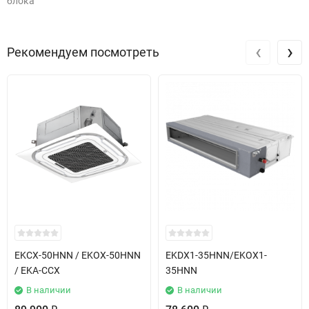
блока
‹
›
Рекомендуем посмотреть
EKCX-50HNN / EKOX-50HNN
EKDX1-35HNN/EKOX1-
/ EKA-CCX
35HNN
В наличии
В наличии