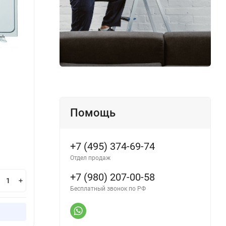
ICX-48HS/U
IFХ-V
Производитель:
IGC
Произ
Помощь
В наличии
В н
+7 (495) 374-69-74
382 000
44
₽
Отдел продаж
+7 (980) 207-00-58
В корзину
Бесплатный звонок по РФ
Купить в 1 клик