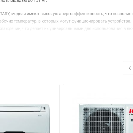
ях площадью до 151 м².
TARY, модели имеют высокую энергоэффективность, что позволяе
абочих температур, в которых могут функционировать устройства,
ри охлаждении, что делает их универсальными для использования в л
аковки и 1080×430×1440 мм с упаковкой, что позволяет удобно р
г, а внутреннего – 31 кг, что свидетельствует о надежной конструкц
Б(А), а внутреннего – от 41 до 52 дБ(А), что обеспечивает комфорт
‹
длину трубопровода до 50 м, что упрощает установку и позволяет
. Использование фреона R410A гарантирует высокую эффективнос
циркулируемого воздуха достигает 2130 м³/ч, что обеспечивает б
о надежный выбор для создания комфортного климата в любых усл
шума и высокую энергоэффективность.