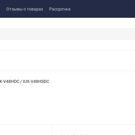
ы
Отзывы о товарах
Рассрочка
X-V48HDC / IUX-V48HSDC