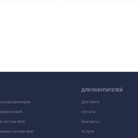
ДЛЯ ПОКУПАТЕЛЕЙ
 кондиционеров
Доставка
рование ВиК
Оплата
а систем ВиК
Контакты
вание систем ВиК
Услуги