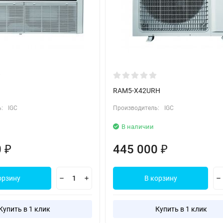
RAM5-X42URH
:
IGC
Производитель:
IGC
В наличии
0
445 000
₽
₽
орзину
В корзину
Купить в 1 клик
Купить в 1 клик