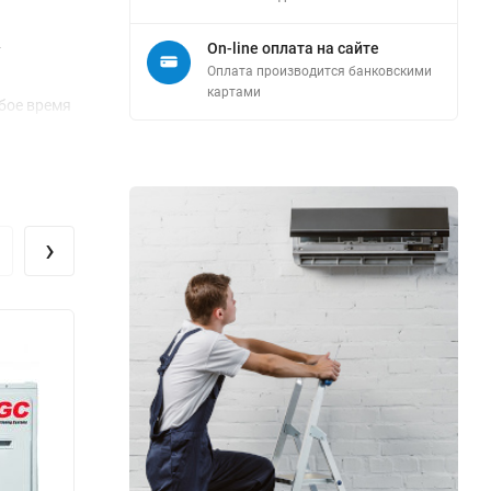
On-line оплата на сайте
т
Оплата производится банковскими
картами
юбое время
азмещать
ии и
ное
›
ть работы
ыстрое и
овиях,