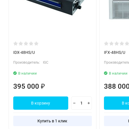
IDX-48HS/U
IFX-48HS/U
Производитель:
IGC
Производитель
В наличии
В наличии
395 000
388 00
₽
В корзину
В к
Купить в 1 клик