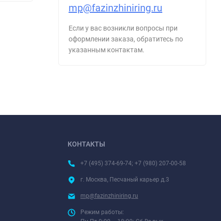
mp@fazinzhiniring.ru
Если у вас возникли вопросы при
оформлении заказа, обратитесь по
указанным контактам.
КОНТАКТЫ
+7 (495) 374-69-74; +7 (980) 207-00-58
г. Москва, Песчаный карьер д.3
mp@fazinzhiniring.ru
Режим работы: