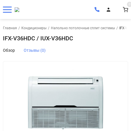
0
Главная
/
Кондиционеры
/
Напольно потолочные сплит системы
/
IFХ-V3
IFХ-V36HDC / IUX-V36HDC
Обзор
Отзывы (0)