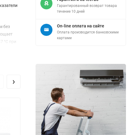
казатели
Гарантированный возврат товара
течение 10 дней
On-line оплата на сайте
м без
Оплата производится банковскими
прощает
картами
7 °C при
 обогрева,
 дБ(А),
›
 что
 качество
нии