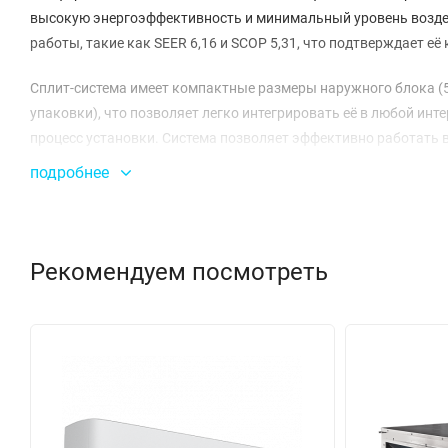
высокую энергоэффективность и минимальный уровень воздей
работы, такие как SEER 6,16 и SCOP 5,31, что подтверждает её 
Сплит-система имеет компактные размеры наружного блока (5
упаковки), что позволяет легко интегрировать её в любой инте
процесс установки. Система позволяет эффективно работать в д
охлаждении, что делает её универсальным решением для разл
подробнее
Особенностью этой модели является высокая производительнос
холодопроизводительность — также 2,6 кВт. При этом система 
что позволяет значительно экономить на электроэнергии. Уров
Рекомендуем посмотреть
что делает работу устройства практически бесшумной.
Дополнительно стоит отметить возможность максимального пе
предоставляет гибкость в установке. Гарантированный срок 
и надежность продукции Energolux. Инверторная сплит-система
идеального климата в любом помещении.