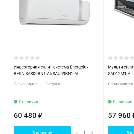
Инверторная сплит-система Energolux
Мульти сплит
BERN SAS09BN1-AI/SAU09BN1-AI
SAD12M1-AI
Производитель:
Energolux
Производитель
В наличии
В наличии
60 480
57 960
₽
В корзину
В к