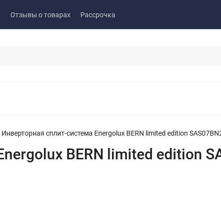
ы
Отзывы о товарах
Рассрочка
Инверторная сплит-система Energolux BERN limited edition SAS07BN
nergolux BERN limited edition 