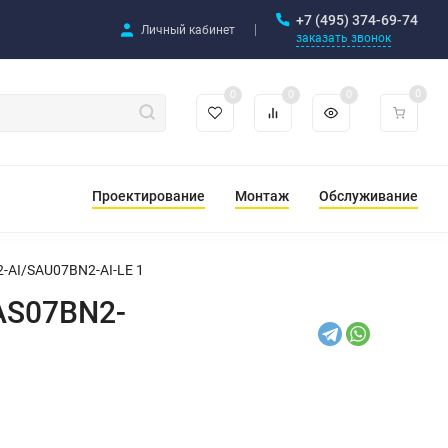
+7 (495) 374-69-74
Личный кабинет
заказать звонок
0
0
0
0
Проектирование
Монтаж
Обслуживание
2-AI/SAU07BN2-AI-LE 1
SAS07BN2-