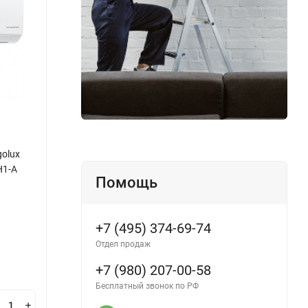
golux
Инверторная сплит-система Energolux
Инвер
H1-A
GENEVA SAS09G2-AI/SAU09G2-AI
BERN 
Помощь
AI/SA
Производитель:
Energolux
Произ
+7 (495) 374-69-74
В наличии
В н
Отдел продаж
56 700
63
₽
+7 (980) 207-00-58
Бесплатный звонок по РФ
В корзину