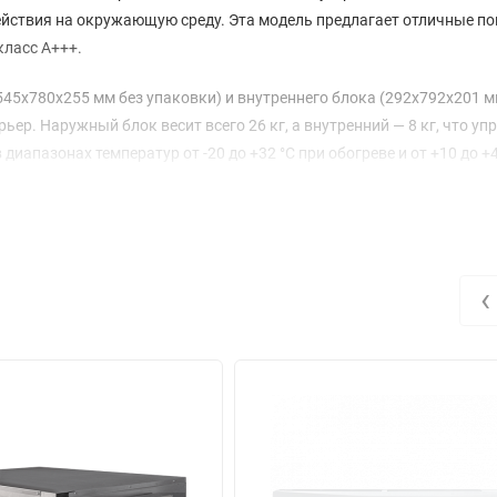
ствия на окружающую среду. Эта модель предлагает отличные по
класс A+++.
45x780x255 мм без упаковки) и внутреннего блока (292x792x201 м
рьер. Наружный блок весит всего 26 кг, а внутренний — 8 кг, что у
иапазонах температур от -20 до +32 °C при обогреве и от +10 до +4
ичных климатических условий.
ть: теплопроизводительность достигает 2,6 кВт, а
потребляет всего 0,8 кВт в режиме охлаждения и 0,75 кВт в режиме
ень звукового давления внутреннего блока колеблется от 21 до 39
‹
репада высот до 10 метров и длины фреонопровода до 20 метров,
службы системы составляет 60 месяцев, что подтверждает высокое
 Energolux BERN limited edition — это ваш верный помощник в созда