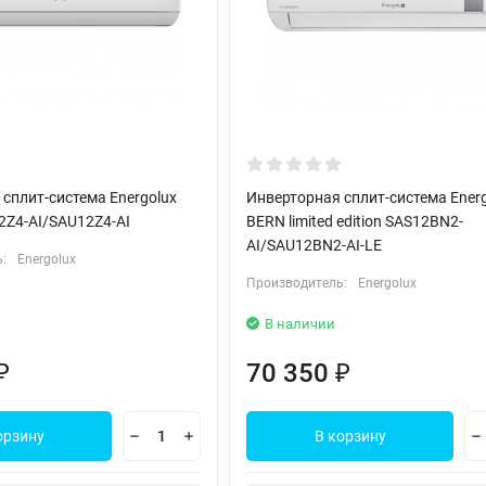
сплит-система Energolux
Инверторная сплит-система Ener
2Z4-AI/SAU12Z4-AI
BERN limited edition SAS12BN2-
AI/SAU12BN2-AI-LE
:
Energolux
Производитель:
Energolux
В наличии
70 350
₽
₽
орзину
В корзину