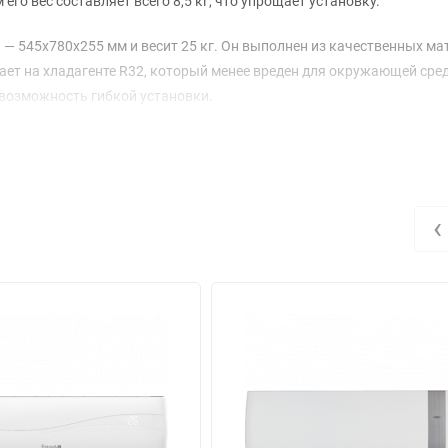
его вес составляет всего 8,5 кг, что упрощает установку.
 545x780x255 мм и весит 25 кг. Он выполнен из качественных ма
ает на хладагенте R32, который менее вреден для окружающей сред
 возможность гибкой установки.
я в любом сезоне: гарантированный диапазон рабочих температур 
 от +10 до +47 °C. При этом теплопроизводительность достигает 3,2 
и эффективно обогревать или охлаждать помещение.
‹
 подтверждается классом А++ по SEER и SCOP. Потребляемая мощно
— 1,09 кВт. Уровень звукового давления внутреннего блока варьиру
ой.
ества, такие как возможность регулировки расхода воздуха, кото
сяцев, что свидетельствует о высоком качестве и надежности. Инве
о ваш выбор для комфортного и экономичного климата в любом по