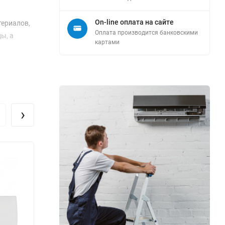
On-line оплата на сайте
териалов,
Оплата производится банковскими
ы, а
картами
в режиме
кВт, а
›
сть в
ется от 21
рый
рторная
мещении.