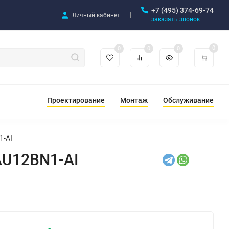
+7 (495) 374-69-74
Личный кабинет
заказать звонок
0
0
0
0
Проектирование
Монтаж
Обслуживание
1-AI
AU12BN1-AI