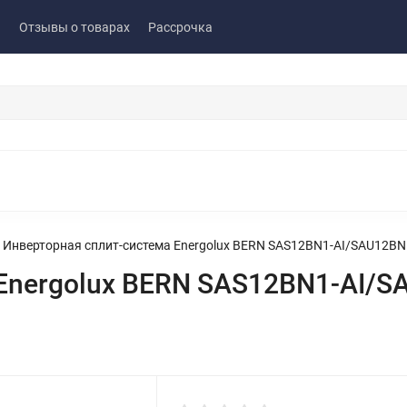
ы
Отзывы о товарах
Рассрочка
Инверторная сплит-система Energolux BERN SAS12BN1-AI/SAU12BN
Energolux BERN SAS12BN1-AI/S