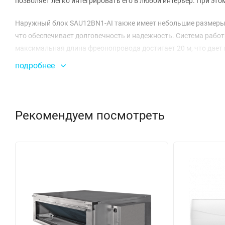
позволяет легко интегрировать его в любой интерьер. При этом 
Наружный блок SAU12BN1-AI также имеет небольшие размеры —
что обеспечивает долговечность и надежность. Система работ
максимальная длина фреонопровода достигает 20 м, что дает
подробнее
Energolux BERN обеспечивает отличные климатические услови
обогрева составляет от -20 до +32 °C, а в режиме охлаждения —
холодопроизводительность — 3,5 кВт. Это позволяет быстро 
Рекомендуем посмотреть
К тому же, система имеет высокую энергоэффективность, что
режиме обогрева составляет 0,97 кВт, а в режиме охлаждения 
до 39 дБ(А), что делает работу системы практически незаметн
Система Energolux также предлагает дополнительные преимущ
достигает 600 м³/ч. Гарантия на устройство составляет 60 ме
сплит-система Energolux BERN SAS12BN1-AI/SAU12BN1-AI — эт