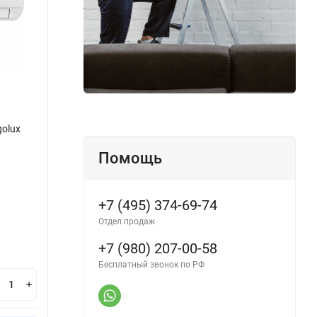
golux
Инверторная сплит-система Energolux
Мульт
GENEVA SAS12G2-AI/SAU12G2-AI
SACF
Помощь
Производитель:
Energolux
Произ
+7 (495) 374-69-74
В наличии
В н
Отдел продаж
63 000
79
₽
+7 (980) 207-00-58
Бесплатный звонок по РФ
В корзину