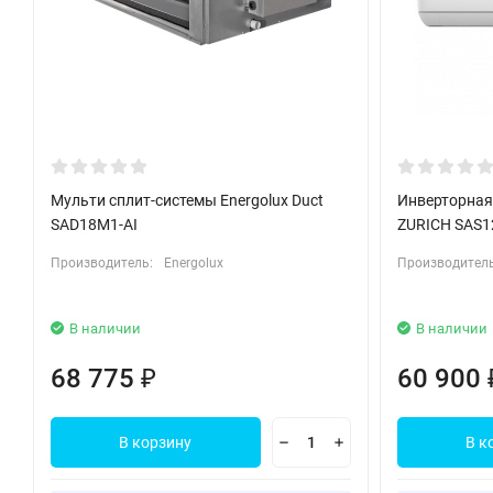
Мульти сплит-системы Energolux Duct
Инверторная 
SAD18M1-AI
ZURICH SAS1
Производитель:
Energolux
Производитель
В наличии
В наличии
68 775
60 900
₽
В корзину
В к