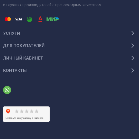
от лучших производителей с превосходным качеством.
Energolux LAUSANNE SAS18L4-A/SAU18L4-A — это идеальный
выбор для тех, кто ценит качество, эффективность и комфорт в
каждом дне.
УСЛУГИ
ДЛЯ ПОКУПАТЕЛЕЙ
ЛИЧНЫЙ КАБИНЕТ
КОНТАКТЫ