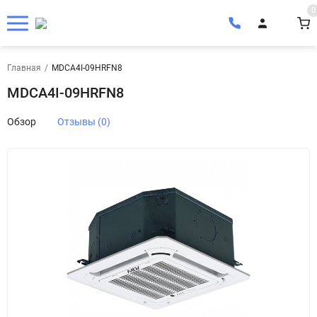
0
Главная
/
MDCA4I-09HRFN8
MDCA4I-09HRFN8
Обзор
Отзывы (0)