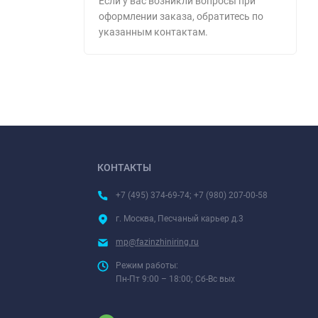
Если у вас возникли вопросы при
оформлении заказа, обратитесь по
указанным контактам.
КОНТАКТЫ
+7 (495) 374-69-74; +7 (980) 207-00-58
г. Москва, Песчаный карьер д.3
mp@fazinzhiniring.ru
Режим работы:
Пн-Пт 9:00 – 18:00; Сб-Вс вых