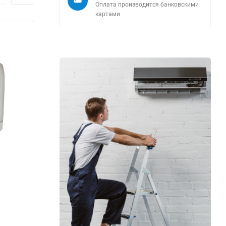
Оплата производится банковскими
картами
MDTII-09HWFN8
MDCA
Производитель:
MDV
Произ