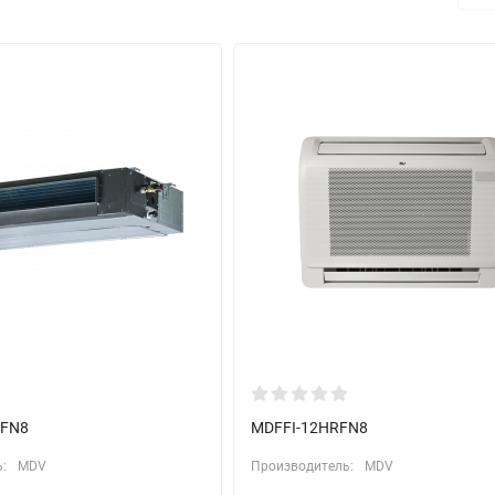
WFN8
MDFFI-12HRFN8
:
MDV
Производитель:
MDV