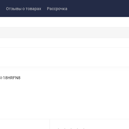
ы
Отзывы о товарах
Рассрочка
I-18HRFN8