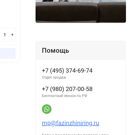
В наличии
В н
39 200
38
₽
В корзину
Помощь
Купить в 1 клик
+7 (495) 374-69-74
Отдел продаж
+7 (980) 207-00-58
Бесплатный звонок по РФ
mp@fazinzhiniring.ru