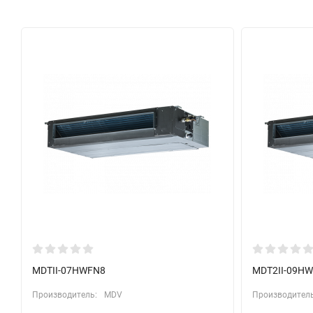
MDTII-07HWFN8
MDT2II-09H
Производитель:
MDV
Производитель