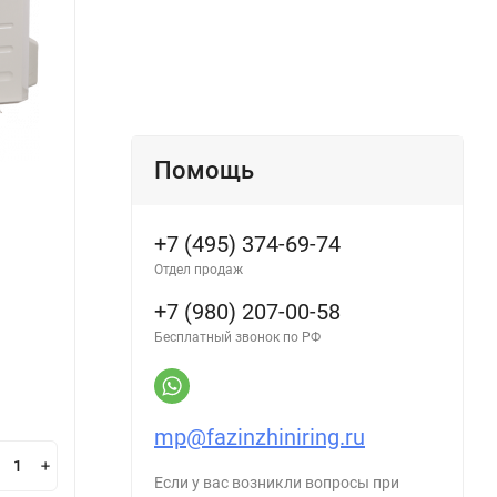
MDSA-30HRN1 / MDOA-30HN1
MDUE
Производитель:
MDV
Произ
Помощь
В наличии
В н
+7 (495) 374-69-74
Отдел продаж
108 600
10
₽
+7 (980) 207-00-58
Бесплатный звонок по РФ
В корзину