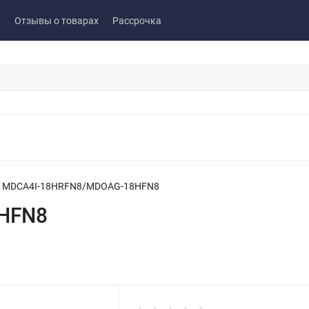
ы
Отзывы о товарах
Рассрочка
MDCA4I-18HRFN8/MDOAG-18HFN8
HFN8