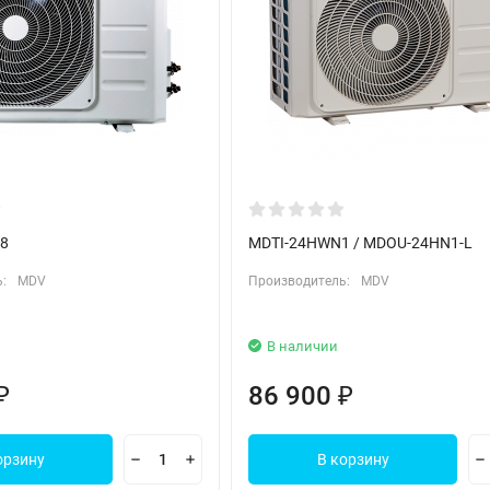
, кто ценит комфорт, эффективность и современные технологии.
8
MDTI-24HWN1 / MDOU-24HN1-L
:
MDV
Производитель:
MDV
В наличии
86 900
₽
₽
орзину
В корзину