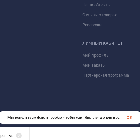
вание систем ВиК
Услуги
Наши объекты
Отзывы о товарах
Рассрочка
ЛИЧНЫЙ КАБИНЕТ
Мой профиль
Мои заказы
Партнерская программа
OK
Мы используем файлы cookie, чтобы сайт был лучше для вас.
© 2026 ООО «ФАЗИНЖИНИРИНГ». Все права защищены
тренные
0