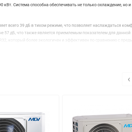
0 кВт. Система способна обеспечивать не только охлаждение, но и 
яет всего 39 дБ в тихом режиме, что позволяет наслаждаться ком
не 57 дБ, что также является приемлемым показателем для данной
 R32, который более экологичен и эффективен по сравнению с пре
ет внимания: класс энергоэффективности А+ как для режима охла
EER равен 6,00. Это означает, что устройство не только эффектив
Номинальная потребляемая мощность составляет 1,62 кВт при охла
‹
ительного использования.
ки. Внутренний блок имеет компактные размеры 570x570x260 мм, 
рировать систему в различные интерьеры и условия эксплуатации.
делает установку гибкой и удобной. Кроме того, система способна
и и до +24 градусов при нагреве, что делает ее универсальным реш