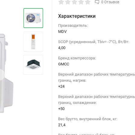
0 Отзывов
Характеристики
Производитель:
MDV
SCOP (усредненный, Tbiv= -7°C), Вт/Вт:
4,00
Бренд компрессора:
GMCC
›
Верхний диапазон рабочих температурн
границ, нагрев:
+24
Верхний диапазон рабочих температурн
границ, охлаждение:
+50
Вес брутто, внутренний блок, кг:
21,4