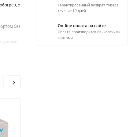
обогрев, с
Гарантированный возврат товара
течение 10 дней
On-line оплата на сайте
фортом без
Оплата производится банковскими
картами
дыдущими
ждения,
но
ждении и
›
а
 работать
ением для