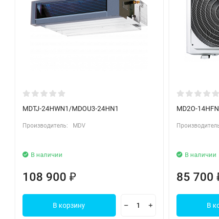
MDCA4I-18HRFN8/MDOAG-18HFN8 — это надежный выбор для тех
MDTJ-24HWN1/MDOU3-24HN1
MD2O-14HFN
Производитель:
MDV
Производитель
В наличии
В наличии
108 900
85 700
₽
В корзину
В к