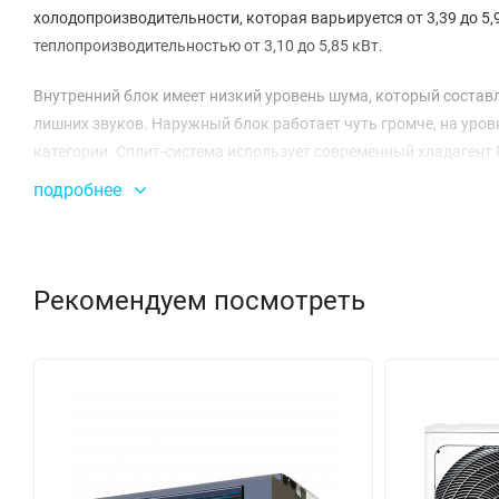
холодопроизводительности, которая варьируется от 3,39 до 5,9
теплопроизводительностью от 3,10 до 5,85 кВт.
Внутренний блок имеет низкий уровень шума, который составл
лишних звуков. Наружный блок работает чуть громче, на уров
категории. Сплит-система использует современный хладагент
поколениями.
подробнее
Энергетическая эффективность этой модели также заслужива
так и нагрева, а коэффициент сезонной энергоэффективности S
работает, но и экономит ваши средства на электроэнергию. 
Рекомендуем посмотреть
1,82 кВт при нагреве, что делает его привлекательным для дл
Размеры блоков также оптимизированы для удобства установ
наружный блок — 805x330x554 мм. Это позволяет легко интег
Максимальная длина трубопровода составляет 30 метров, что 
в диапазоне температур от -15 до +50 градусов при охлаждени
различных климатических условий.