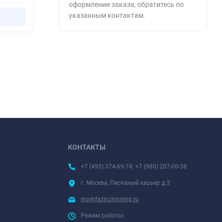
Купить в 1 клик
mp@fazinzhiniring.ru
Если у вас возникли вопросы при
оформлении заказа, обратитесь по
указанным контактам.
КОНТАКТЫ
+7 (495) 374-69-74; +7 (980) 207-00-58
г. Москва, Песчаный карьер д.3
mp@fazinzhiniring.ru