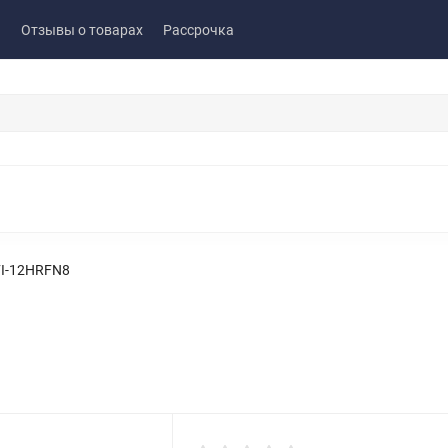
ы
Отзывы о товарах
Рассрочка
I-12HRFN8