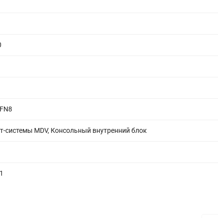
0
RFN8
т-системы MDV, Консольный внутренний блок
3
1