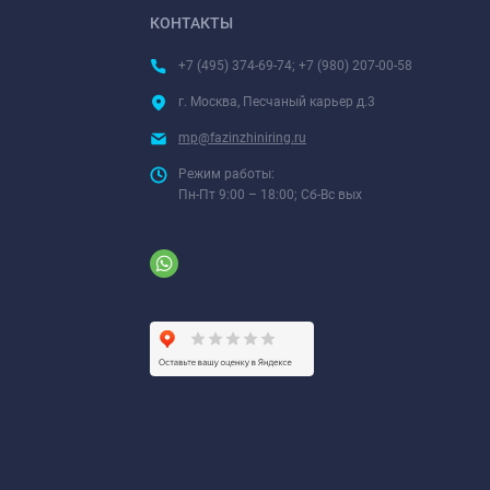
КОНТАКТЫ
+7 (495) 374-69-74; +7 (980) 207-00-58
г. Москва, Песчаный карьер д.3
mp@fazinzhiniring.ru
Режим работы:
Пн-Пт 9:00 – 18:00; Сб-Вс вых