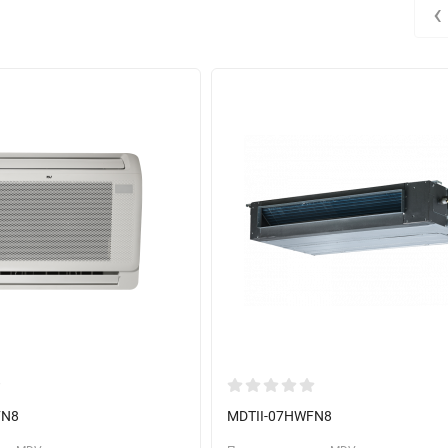
‹
FN8
MDTII-07HWFN8