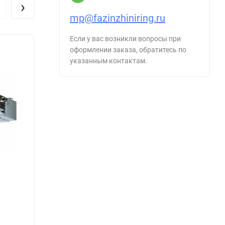
›
mp@fazinzhiniring.ru
Если у вас возникли вопросы при
оформлении заказа, обратитесь по
указанным контактам.
MDSALF-18HRFN8
MDSA