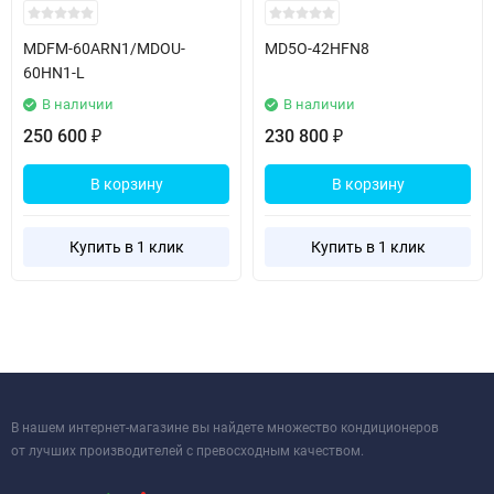
MDFM-60ARN1/MDOU-
MD5O-42HFN8
60HN1-L
В наличии
В наличии
250 600
230 800
₽
₽
В корзину
В корзину
Купить в 1 клик
Купить в 1 клик
В нашем интернет-магазине вы найдете множество кондиционеров
от лучших производителей с превосходным качеством.