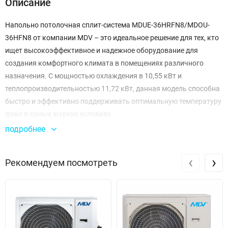
Описание
Напольно потолочная сплит-система MDUE-36HRFN8/MDOU-
36HFN8 от компании MDV – это идеальное решение для тех, кто
ищет высокоэффективное и надежное оборудование для
создания комфортного климата в помещениях различного
назначения. С мощностью охлаждения в 10,55 кВт и
теплопроизводительностью 11,72 кВт, данная модель способна
быстро и эффективно поддерживать оптимальную температуру
даже в самых жарких условиях.
подробнее
Эта система работает на современном хладагенте R32, который
не только эффективен, но и экологически безопасен. Уровень
‹
›
Рекомендуем посмотреть
шума наружного блока составляет 63 дБ, а внутреннего – 45 дБ,
что делает её отлично подходящей для использования в жилых
и офисных помещениях, где важна тишина и комфорт.
MDUE-36HRFN8/MDOU-36HFN8 предлагает широкий диапазон
рабочих температур: охлаждение возможно при температуре до