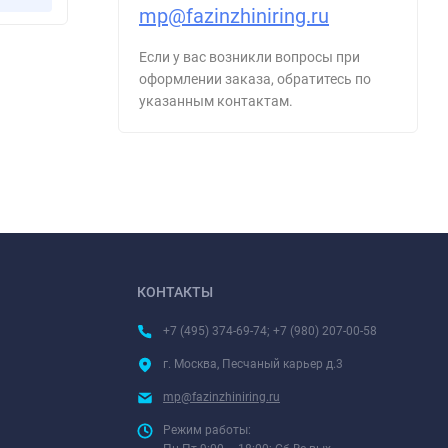
mp@fazinzhiniring.ru
Если у вас возникли вопросы при
оформлении заказа, обратитесь по
указанным контактам.
КОНТАКТЫ
+7 (495) 374-69-74; +7 (980) 207-00-58
г. Москва, Песчаный карьер д.3
mp@fazinzhiniring.ru
Режим работы: