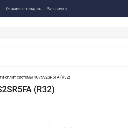
ы
Отзывы о товарах
Рассрочка
ти-сплит системы 4U75S2SR5FA (R32)
2SR5FA (R32)