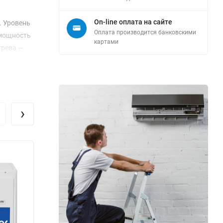
On-line оплата на сайте
. Уровень
Оплата производится банковскими
 мощность
картами
грева —
ками
ения
утренними,
›
иты
сех этих
о климата