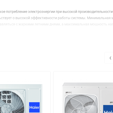
кое потребление электроэнергии при высокой производительности
тельствует о высокой эффективности работы системы. Минимальная
равляться с жаркими летними днями, а максимальная мощность на
вечера.
уммарная длина трубопровода между наружным и внутренними бло
ду ними — 25 метров. Это предоставляет гибкость в плане размещ
альный перепад высот: до 15 метров между наружным блоком и вн
‹
ит системы Haier не будет создавать дополнительного шума. Габар
1 кг, что позволяет легко интегрировать его в интерьер. С учетом в
анет надежным и эффективным помощником в создании комфортног