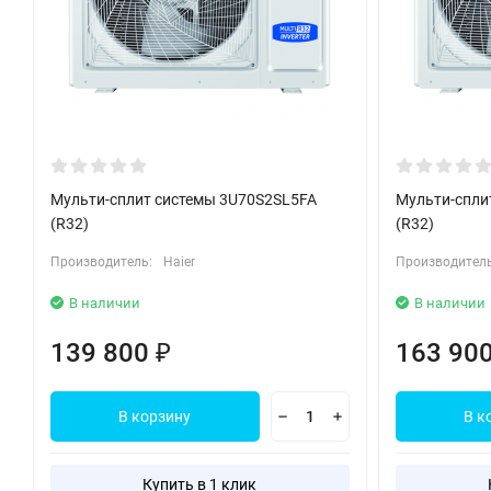
Мульти-сплит системы 3U70S2SL5FA
Мульти-спли
(R32)
(R32)
Производитель:
Haier
Производитель
В наличии
В наличии
139 800
163 90
₽
В корзину
В к
Купить в 1 клик