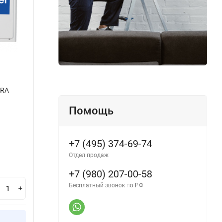
ERA
Мульти-сплит системы 4U30HS1ERA
Мульт
(R32)
Производитель:
Haier
Помощь
Произ
В наличии
В н
+7 (495) 374-69-74
Отдел продаж
156 300
16
₽
+7 (980) 207-00-58
Бесплатный звонок по РФ
В корзину
Купить в 1 клик