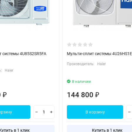
т системы 4U85S2SR5FA
Мульти-сплит системы 4U26HS1
Производитель:
Haier
:
Haier
В наличии
0
144 800
₽
₽
орзину
В корзину
Купить в 1 клик
Купить в 1 клик