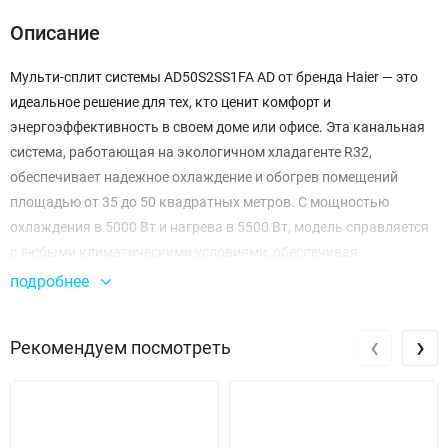
Описание
Мульти-сплит системы AD50S2SS1FA AD от бренда Haier — это
идеальное решение для тех, кто ценит комфорт и
энергоэффективность в своем доме или офисе. Эта канальная
система, работающая на экологичном хладагенте R32,
обеспечивает надежное охлаждение и обогрев помещений
площадью от 35 до 50 квадратных метров. С мощностью
охлаждения в 5000 Вт и нагрева в 5500 Вт, модель справляется
с любыми климатическими условиями, обеспечивая
стабильную температуру в любое время года.
подробнее
Одним из ключевых преимуществ данной мульти-сплит системы
‹
›
Рекомендуем посмотреть
является высокая производительность. При максимальной
скорости расход воздуха достигает 900 м3/ч, что позволяет
быстро и эффективно охладить или обогреть пространство.
Уровень звукового давления в диапазоне 32-36 дБ(A)
обеспечивает тихую работу, что делает систему идеальным