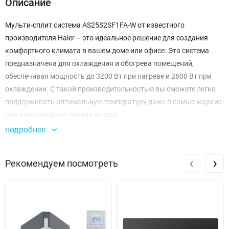
Описание
Мульти-сплит система AS25S2SF1FA-W от известного
производителя Haier – это идеальное решение для создания
комфортного климата в вашем доме или офисе. Эта система
предназначена для охлаждения и обогрева помещений,
обеспечивая мощность до 3200 Вт при нагреве и 2600 Вт при
охлаждении. С такой производительностью вы сможете легко
поддерживать оптимальную температуру даже в самые жаркие
дни или холодные зимние вечера.
подробнее
Уникальная серия Flexis Super Match предлагает высокую
эффективность работы с минимальным уровнем шума, что
‹
›
Рекомендуем посмотреть
делает систему идеальной для спальни или рабочего кабинета.
Уровень звукового давления варьируется от 16 дБ до 38 дБ в
зависимости от режима, что позволяет вам наслаждаться
тишиной, не отвлекаясь на лишние звуки.
Кроме того, AS25S2SF1FA-W обладает высокой