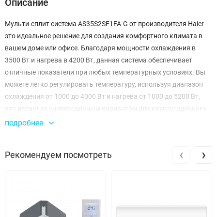
Описание
Мульти-сплит система AS35S2SF1FA-G от производителя Haier –
это идеальное решение для создания комфортного климата в
вашем доме или офисе. Благодаря мощности охлаждения в
3500 Вт и нагрева в 4200 Вт, данная система обеспечивает
отличные показатели при любых температурных условиях. Вы
можете легко регулировать температуру, используя диапазон
охлаждения от 1000 до 4000 Вт и нагрева от 1000 до 5200 Вт,
что делает ее универсальным вариантом для круглогодичного
использования.
подробнее
Система обладает высокой производительностью с расходом
‹
›
Рекомендуем посмотреть
воздуха до 650 м³/ч на высокой скорости, что гарантирует
быстрое и эффективное охлаждение или обогрев помещений.
Уровень звукового давления составляет всего 39 дБ, что
позволяет наслаждаться тишиной, не отвлекаясь на лишние
шумы. В режиме минимального шума данный показатель
опускается до 17 дБ, что делает AS35S2SF1FA-G идеальным