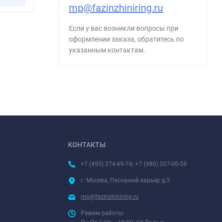
mp@fazinzhiniring.ru
Если у вас возникли вопросы при
оформлении заказа, обратитесь по
указанным контактам.
КОНТАКТЫ
+7 (495) 374-69-74; +7 (980) 207-00-58
г. Москва, Песчаный карьер д.3
mp@fazinzhiniring.ru
Режим работы: