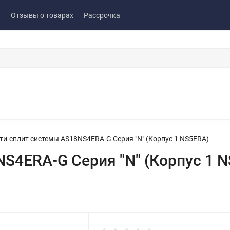
ы
Отзывы о товарах
Рассрочка
ти-сплит системы AS18NS4ERA-G Серия "N" (Корпус 1 NS5ERA)
S4ERA-G Серия "N" (Корпус 1 