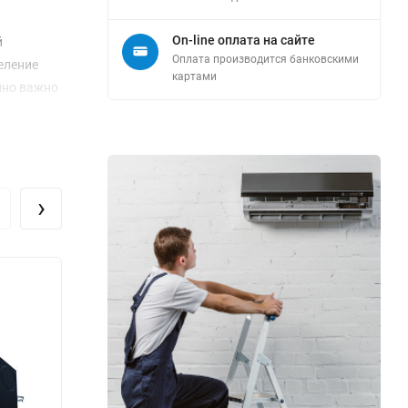
On-line оплата на сайте
й
Оплата производится банковскими
еление
картами
нно важно
агистрали
воляют
›
инстве
ачество.