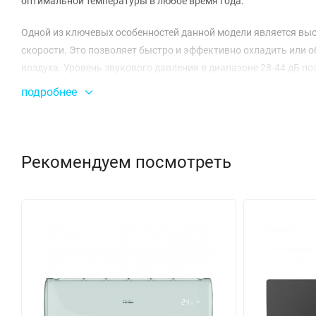
оптимальной температуры в любое время года.
Одной из ключевых особенностей данной модели является вы
скорости. Это позволяет быстро и эффективно охладить или о
воздуха. Уровень звукового давления в диапазоне 28-44 дБ 
в жилых помещениях.
подробнее
Мульти-сплит система AS18NS4ERA-G также отличается просто
составляют 6.35 мм и 12.7 мм соответственно, что упрощает
легко разместить устройство в любом интерьере, а чистый вес
Рекомендуем посмотреть
Энергетическая эффективность этой модели соответствует со
электроэнергию. Напряжение питания составляет 230 В при ча
квартир и домов. Мульти-сплит система AS18NS4ERA-G от Haier