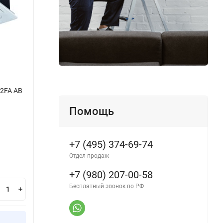
2FA AB
Мульти-сплит системы AS18NS5ERA-B
Мульт
Серия "N" (Корпус 1 NS5ERA)
AB (К
Помощь
Производитель:
Haier
Произ
В наличии
В н
+7 (495) 374-69-74
Отдел продаж
34 100
33
₽
+7 (980) 207-00-58
Бесплатный звонок по РФ
В корзину
Купить в 1 клик