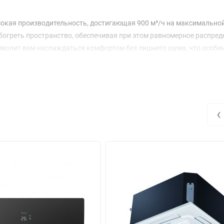
сокая производительность, достигающая 900 м³/ч на максимально
богреть пространство, обеспечивая при этом равномерное распред
позволит вам наслаждаться комфортом без лишнего шума, что особе
той установки и эксплуатации. Диаметры жидкостной и газовой м
 монтаж. Компактные габариты без упаковки (997x230x322 мм) поз
 в 13 кг делает его удобным для транспортировки.
‹
временным стандартам, что позволяет сократить расходы на
стоте 50 Гц, что делает её подходящей для использования в больш
 — это надежный и стильный выбор для тех, кто ценит комфорт и к