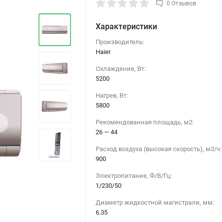
0 Отзывов
Характеристики
Производитель:
Haier
Охлаждение, Вт:
5200
Нагрев, Вт:
5800
›
Рекомендованная площадь, м2:
26 — 44
Расход воздуха (высокая скорость), м3/ч:
900
Электропитание, Ф/В/Гц:
1/230/50
Диаметр жидкостной магистрали, мм:
6.35