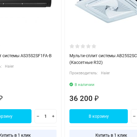
т системы AS35S2SF1FA-B
Мульти-сплит системы AB25S2SC
(Кассетные R32)
:
Haier
Производитель:
Haier
В наличии
36 200
₽
₽
орзину
В корзину
Купить в 1 клик
Купить в 1 клик