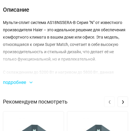
Описание
Мульти-сплит система AS18NS5ERA-B Серия "N" от известного
производителя Haier – это идеальное решение для обеспечения
комфортного климата в вашем доме или офисе. Эта модель,
относящаяся к серии Super Match, сочетает в себе высокую
производительность и стильный дизайн, что делает её не
только функциональной, но и привлекательной.
С охлаждением до 5200 Вт и нагревом до 5800 Вт, данная
система подходит для помещений площадью от 26 до 44 м². Она
подробнее
эффективно справляется с задачами в любую погоду,
обеспечивая комфортный микроклимат. При этом
‹
›
Рекомендуем посмотреть
минимальная мощность охлаждения составляет всего 1300 Вт,
что позволяет экономить электроэнергию в менее жаркие дни.
Одним из ключевых преимуществ AS18NS5ERA-B является её
высокая производительность, достигающая 900 м³/ч на