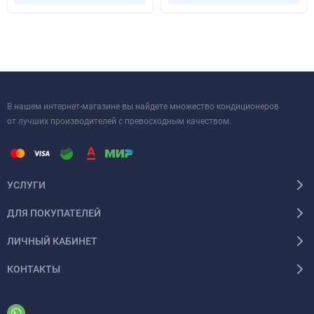
делают модель HSU-07HPL03/R3 отличным выбором для
любого интерьера. Обеспечьте себе и своим близким
комфортный микроклимат с помощью надежного
кондиционера от Haier!
В нашем интернет-магазине вы найдете множество кондиционеров
от лучших производителей с превосходным качеством.
УСЛУГИ
ДЛЯ ПОКУПАТЕЛЕЙ
ЛИЧНЫЙ КАБИНЕТ
КОНТАКТЫ