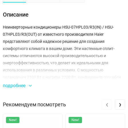
Описание
Неинверторные кондиционеры HSU-07HPL03/R3(IN) / HSU-
07HPL03/R3(OUT) от известного производителя Haier
представляют собой надежное решение для создания
комфортного климата в вашем доме. Эти настенные сплит-
системы отличаются высокой производительностью и
энергоэффективностью, что делает их идеальными для
использования в различных условиях. С мощностью
охлаждения 2100 Вт и нагрева 2200 Вт, кондиционер способен
поддерживать оптимальную температуру в диапазоне от 18 до
подробнее
43 °С при охлаждении и от -7 до 24 °С при нагреве, что
обеспечивает комфорт в любое время года.
‹
›
Рекомендуем посмотреть
Энергоэффективность модели подтверждается классами A/A, с
показателями SCOP/COP 3,63 и SEER/EER 3,22, что позволяет
New!
New!
сократить расходы на электроэнергию. Максимальная длина