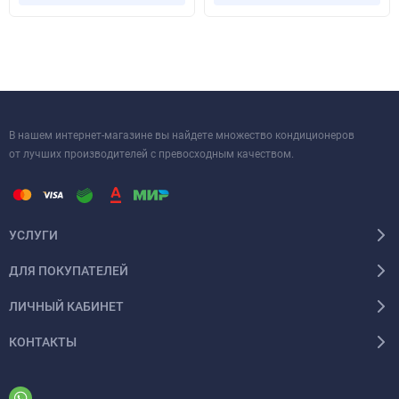
выбором для различных интерьеров. Пульт управления YR-HFA
позволяет удобно настраивать параметры работы
кондиционера, создавая идеальные условия в любое время
года. Обратите внимание на HSU-09HPL03/R3 – это надежность
и комфорт, которые вам нужны!
В нашем интернет-магазине вы найдете множество кондиционеров
от лучших производителей с превосходным качеством.
УСЛУГИ
ДЛЯ ПОКУПАТЕЛЕЙ
ЛИЧНЫЙ КАБИНЕТ
КОНТАКТЫ