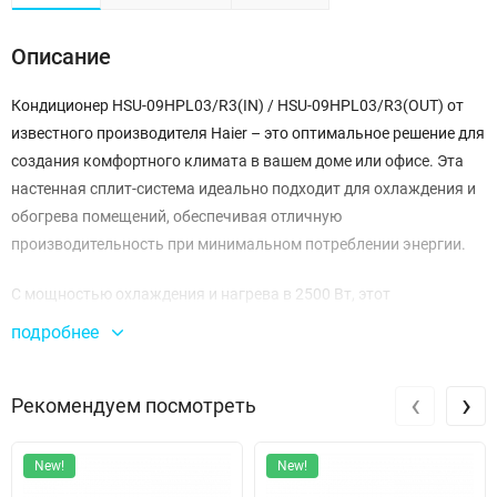
Описание
Кондиционер HSU-09HPL03/R3(IN) / HSU-09HPL03/R3(OUT) от
известного производителя Haier – это оптимальное решение для
создания комфортного климата в вашем доме или офисе. Эта
настенная сплит-система идеально подходит для охлаждения и
обогрева помещений, обеспечивая отличную
производительность при минимальном потреблении энергии.
С мощностью охлаждения и нагрева в 2500 Вт, этот
кондиционер способен поддерживать комфортную температуру
подробнее
в диапазоне от 18 °C до 43 °C при охлаждении и от -7 °C до 24 °C
при обогреве. Энергоэффективность устройства впечатляет:
‹
›
Рекомендуем посмотреть
класс A/A и показатели SCOP/COP 3,61 и SEER/EER 3,21
подтверждают, что он не только мощный, но и экономичный в
использовании.
New!
New!