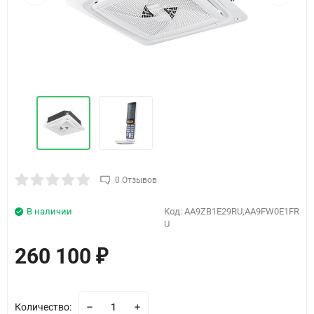
0 Отзывов
В наличии
Код:
AA9ZB1E29RU,AA9FW0E1FR
U
260 100
₽
Количество: