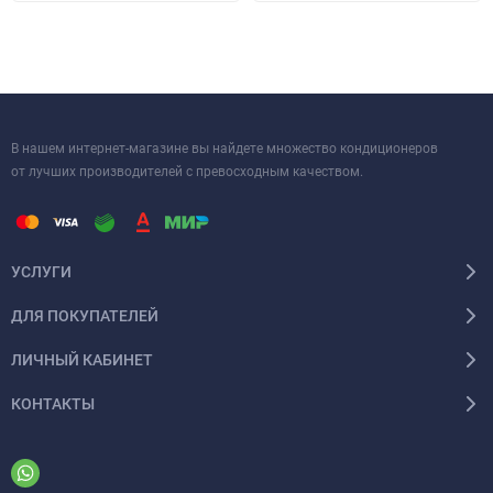
благодаря максимальной длине трубопровода в 50 м и
перепаду высоты до 30 м. Полупромышленные сплит-системы
ABH140K1ERG / 1U60IS2ERB(S) – это надежный выбор для тех,
кто ценит качество, эффективность и современный дизайн в
системах кондиционирования.
В нашем интернет-магазине вы найдете множество кондиционеров
от лучших производителей с превосходным качеством.
УСЛУГИ
ДЛЯ ПОКУПАТЕЛЕЙ
ЛИЧНЫЙ КАБИНЕТ
КОНТАКТЫ