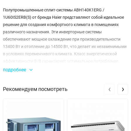
Полупромышленные сплит-системы ABH140K1ERG /
1U60IS2ERB(S) от бренда Haier представляют собой идеальное
решение для создания комфортного климата в помещениях
различного назначения. Эти инверторные системы
обеспечивают мощное охлаждение при производительности
13400 Вт и отопление до 14500 Вт, что делает их незаменимыми
в условиях переменчивого климата. Класс энергетической
эффективности B/B гарантирует оптимальное потребление
электроэнергии, что, в свою очередь, снижает затраты на
подробнее
электричество.
‹
›
Рекомендуем посмотреть
Кассетные сплит-системы ABH140K1ERG оснащены
современным инверторным компрессором Mitsubishi Electric,
что обеспечивает надежную работу и долговечность
устройства. Уровень звукового давления составляет всего 47
дБ(А) в режиме высокой скорости, что делает работу системы
тихой и незаметной. Внешний блок с уровнем шума 60 дБ(А)