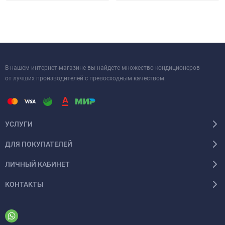
1U36SS1EAB, вы получаете высококачественное оборудование,
которое обеспечит комфортный микроклимат в вашем
помещении на долгие годы.
В нашем интернет-магазине вы найдете множество кондиционеров
от лучших производителей с превосходным качеством.
УСЛУГИ
ДЛЯ ПОКУПАТЕЛЕЙ
ЛИЧНЫЙ КАБИНЕТ
КОНТАКТЫ