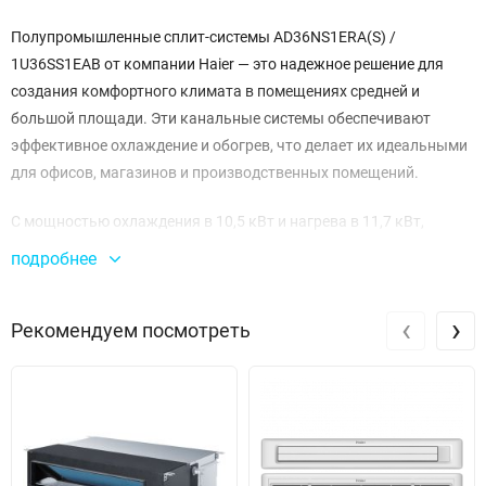
Полупромышленные сплит-системы AD36NS1ERA(S) /
1U36SS1EAB от компании Haier — это надежное решение для
создания комфортного климата в помещениях средней и
большой площади. Эти канальные системы обеспечивают
эффективное охлаждение и обогрев, что делает их идеальными
для офисов, магазинов и производственных помещений.
С мощностью охлаждения в 10,5 кВт и нагрева в 11,7 кВт,
данные модели позволяют достичь оптимальной температуры
подробнее
даже в самых жарких условиях. Сплит-системы работают с
классом энергоэффективности B/C, что гарантирует экономию
‹
›
Рекомендуем посмотреть
на расходах электроэнергии. При этом уровень шума
составляет всего 41 дБ(A) в режиме работы, что обеспечивает
комфортное использование без излишнего звукового
дискомфорта.
Система обладает высокой производительностью благодаря