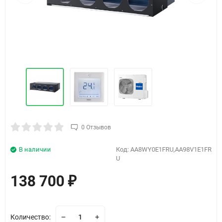
0 Отзывов
В наличии
Код:
AA8WY0E1FRU,AA98V1E1FR
U
138 700
₽
Количество: